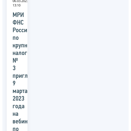
06.03.2023
13:10
МРИ
ФНС
России
по
крупнейшим
налогоплательщикам
№
3
приглашает
9
марта
2023
года
на
вебинар
по