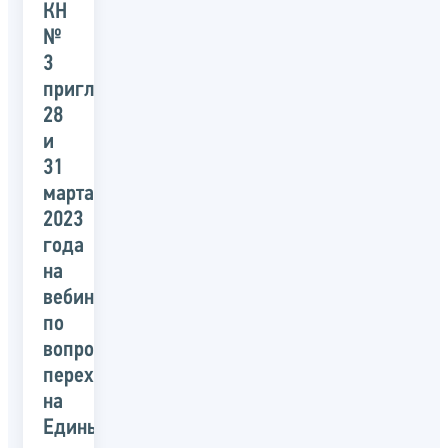
КН
№
3
приглашает
28
и
31
марта
2023
года
на
вебинары
по
вопросам
перехода
на
Единый