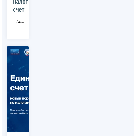
налоговый
счет
Новость