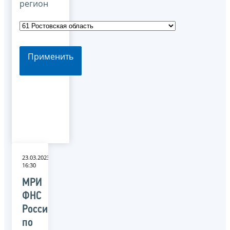
регион
Применить
23.03.2023
16:30
МРИ
ФНС
России
по