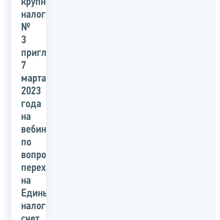
крупнейшим
налогоплательщикам
№
3
приглашает
7
марта
2023
года
на
вебинар
по
вопросам
перехода
на
Единый
налоговый
счет