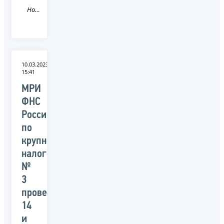
Новость
10.03.2023
15:41
МРИ
ФНС
России
по
крупнейшим
налогоплательщикам
№
3
проведет
14
и