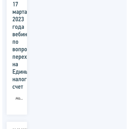
17
марта
2023
года
вебинары
по
вопросам
перехода
на
Единый
налоговый
счет
Новость