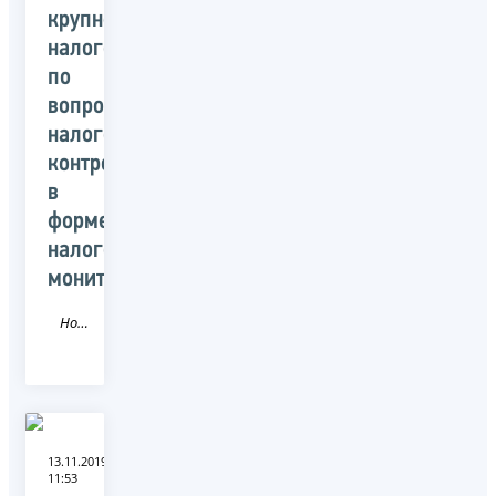
крупнейшим
налогоплательщиком
по
вопросу
налогового
контроля
в
форме
налогового
мониторинга
Новость
13.11.2019
11:53