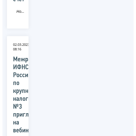
Новость
02.03.2023
08:16
Межрайонная
ИФНС
России
по
крупнейшим
налогоплательщикам
№3
приглашает
на
вебинар