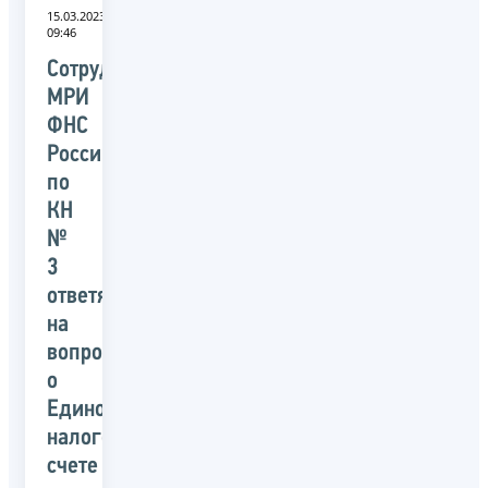
15.03.2023
09:46
Сотрудники
МРИ
ФНС
России
по
КН
№
3
ответят
на
вопросы
о
Едином
налоговом
счете