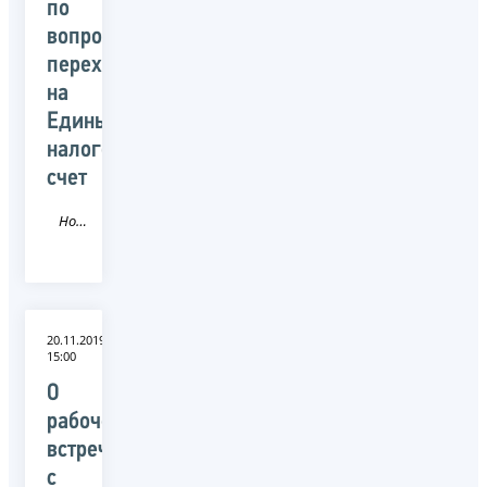
по
вопросам
перехода
на
Единый
налоговый
счет
Новость
20.11.2019
15:00
О
рабочей
встрече
с