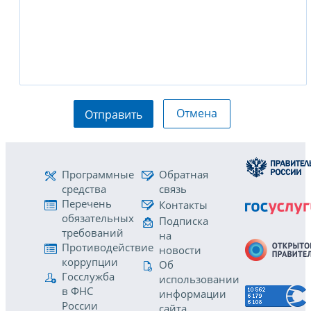
Отмена
Отправить
Программные
Обратная
средства
связь
Перечень
Контакты
обязательных
Подписка
требований
на
Противодействие
новости
коррупции
Об
Госслужба
использовании
в ФНС
информации
России
сайта