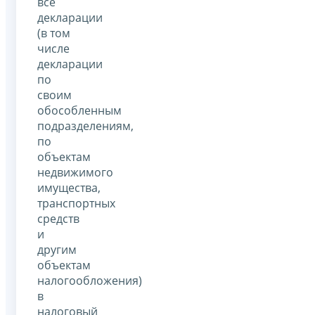
все
декларации
(в том
числе
декларации
по
своим
обособленным
подразделениям,
по
объектам
недвижимого
имущества,
транспортных
средств
и
другим
объектам
налогообложения)
в
налоговый