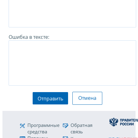
Ошибка в тексте:
Отмена
Отправить
Программные
Обратная
средства
связь