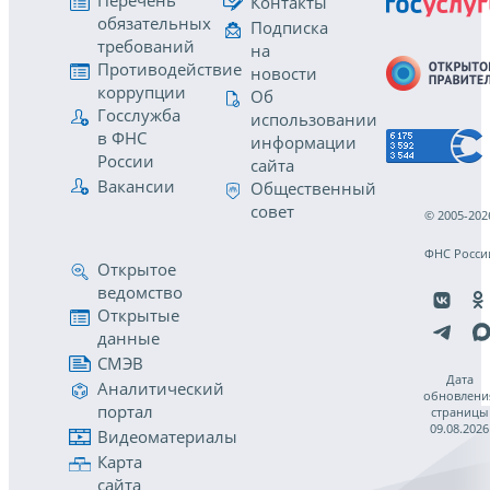
Перечень
Контакты
обязательных
Подписка
требований
на
Противодействие
новости
коррупции
Об
Госслужба
использовании
в ФНС
информации
России
сайта
Вакансии
Общественный
совет
© 2005-202
ФНС Росси
Открытое
ведомство
Открытые
данные
СМЭВ
Дата
Аналитический
обновлени
портал
страницы
09.08.2026
Видеоматериалы
Карта
сайта