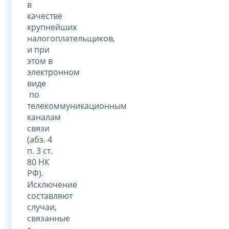
в
качестве
крупнейших
налогоплательщиков,
и при
этом в
электронном
виде
по
телекоммуникационным
каналам
связи
(абз. 4
п. 3 ст.
80 НК
РФ).
Исключение
составляют
случаи,
связанные