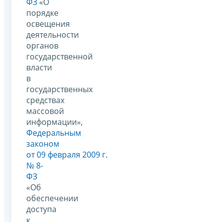
ФЗ
«О
порядке
освещения
деятельности
органов
государственной
власти
в
государственных
средствах
массовой
информации»,
Федеральным
законом
от 09 февраля 2009 г.
№ 8-
ФЗ
«Об
обеспечении
доступа
к