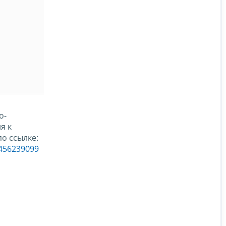
о-
я к
о ссылке:
_456239099