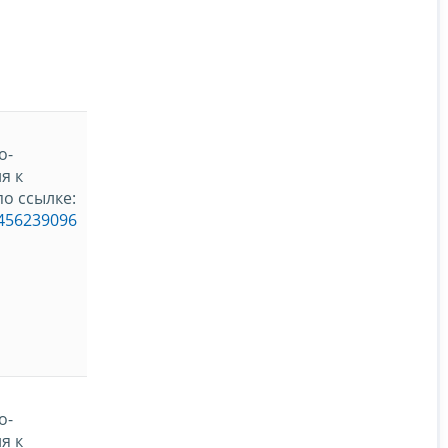
о-
я к
о ссылке:
_456239096
о-
я к