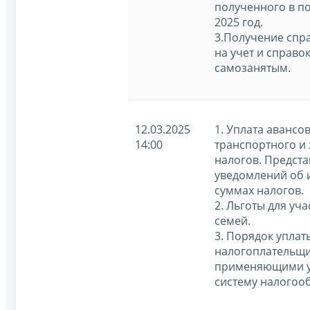
полученного в по
2025 год.
3.Получение спра
на учет и справо
самозанятым.
12.03.2025
1. Уплата авансо
14:00
транспортного и
налогов. Предст
уведомлений об 
суммах налогов.
2. Льготы для уч
семей.
3. Порядок уплат
налогоплательщи
применяющими 
систему налогоо