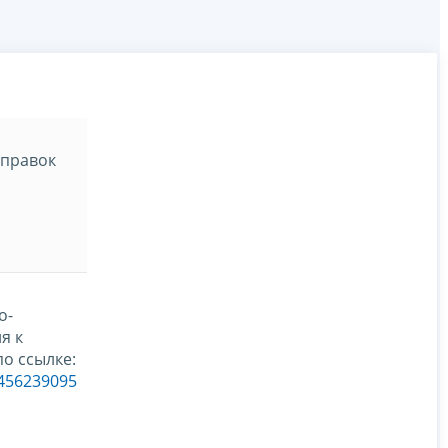
справок
о-
я к
о ссылке:
_456239095