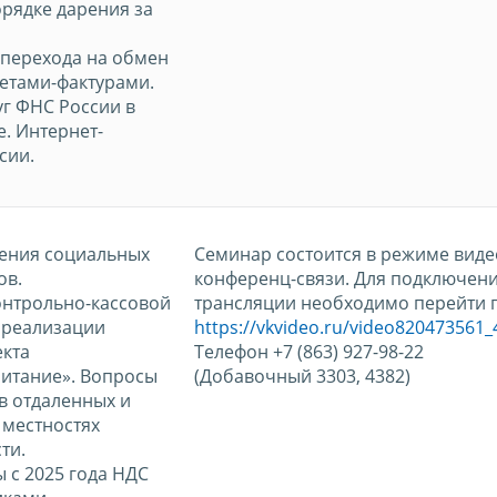
рядке дарения за
 перехода на обмен
етами-фактурами.
уг ФНС России в
. Интернет-
сии.
чения социальных
Семинар состоится в режиме виде
ов.
конференц-связи. Для подключени
онтрольно-кассовой
трансляции необходимо перейти п
х реализации
https://vkvideo.ru/video820473561
екта
Телефон +7 (863) 927-98-22
итание». Вопросы
(Добавочный 3303, 4382)
в отдаленных и
 местностях
ти.
ы с 2025 года НДС