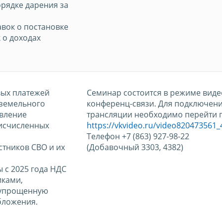
рядке дарения за
вок о постановке
к о доходах
вых платежей
Семинар состоится в режиме виде
 земельного
конференц-связи. Для подключени
авление
трансляции необходимо перейти п
исчисленных
https://vkvideo.ru/video820473561
Телефон +7 (863) 927-98-22
астников СВО и их
(Добавочный 3303, 4382)
ы с 2025 года НДС
ками,
упрощенную
бложения.