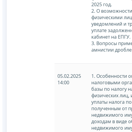
2025 год.
2. О возможност
физическими ли
уведомлений и т
уплате задолжен
кабинет на ЕПГУ.
3. Вопросы прим
амнистии дробле
05.02.2025
1. Особенности 
14:00
налоговыми орг
базы по налогу н
физических лиц, 
уплаты налога по
полученным от 
недвижимого иму
доходам в виде о
недвижимого иму