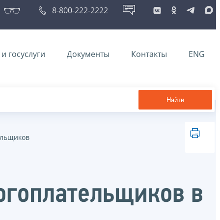
8-800-222-2222
и госуслуги
Документы
Контакты
ENG
Найти
ельщиков
огоплательщиков в