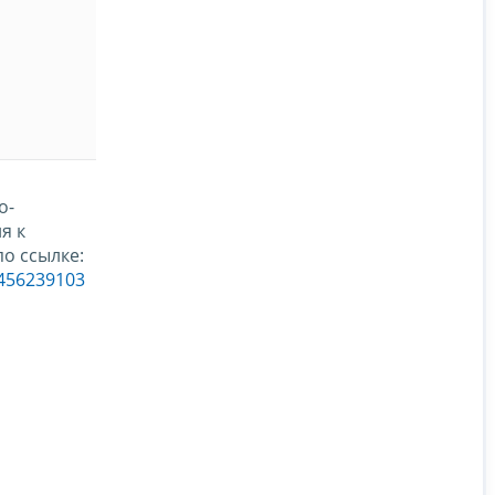
о-
я к
о ссылке:
_456239103