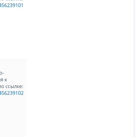
_456239101
о-
я к
о ссылке:
_456239102