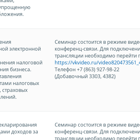
ками,
упрощенную
бложения.
чения
Семинар состоится в режиме виде
ной электронной
конференц-связи. Для подключени
трансляции необходимо перейти п
нения налоговой
https://vkvideo.ru/video820473561
ния бизнеса.
Телефон +7 (863) 927-98-22
тавления
(Добавочный 3303, 4382)
тами налоговых
, страховых
млений.
декларирования
Семинар состоится в режиме виде
ами доходов за
конференц-связи. Для подключени
трансляции необходимо перейти п