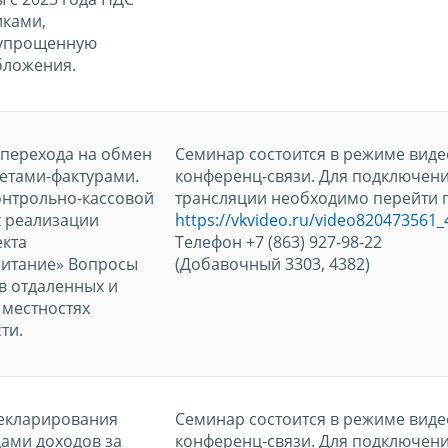
ками,
упрощенную
бложения.
 перехода на обмен
Семинар состоится в режиме виде
етами-фактурами.
конференц-связи. Для подключени
онтрольно-кассовой
трансляции необходимо перейти п
х реализации
https://vkvideo.ru/video820473561
екта
Телефон +7 (863) 927-98-22
итание» Вопросы
(Добавочный 3303, 4382)
в отдаленных и
 местностях
ти.
декларирования
Семинар состоится в режиме виде
ами доходов за
конференц-связи. Для подключени