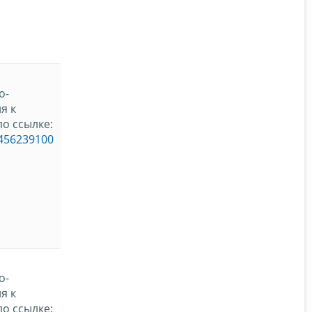
о-
я к
о ссылке:
_456239100
о-
я к
о ссылке: