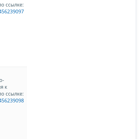
о ссылке:
_456239097
о-
я к
о ссылке:
_456239098