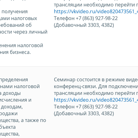
трансляции необходимо перейти п
и получения
https://vkvideo.ru/video820473561
цами налоговых
Телефон +7 (863) 927-98-22
ребований об
(Добавочный 3303, 4382)
ности через личный
енения налоговой
ния бизнеса.
определения
Семинар состоится в режиме виде
анами налоговой
конференц-связи. Для подключени
а доходы
трансляции необходимо перейти п
исчисления и
https://vkvideo.ru/video820473561
 доходам,
Телефон +7 (863) 927-98-22
продажи
(Добавочный 3303, 4382)
щества, а также по
бъекта
щества,