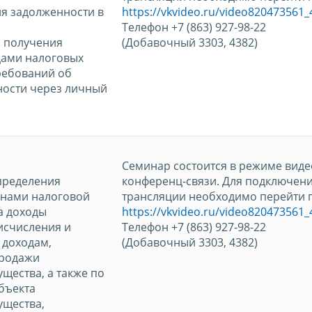
ия задолженности в
https://vkvideo.ru/video820473561
Телефон +7 (863) 927-98-22
и получения
(Добавочный 3303, 4382)
цами налоговых
ребований об
ности через личный
Семинар состоится в режиме виде
пределения
конференц-связи. Для подключени
анами налоговой
трансляции необходимо перейти п
а доходы
https://vkvideo.ru/video820473561
исчисления и
Телефон +7 (863) 927-98-22
 доходам,
(Добавочный 3303, 4382)
продажи
щества, а также по
бъекта
щества,