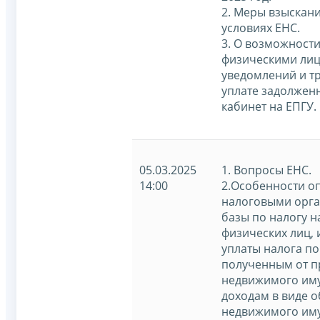
2. Меры взыскан
условиях ЕНС.
3. О возможност
физическими ли
уведомлений и т
уплате задолжен
кабинет на ЕПГУ.
05.03.2025
1. Вопросы ЕНС.
14:00
2.Особенности о
налоговыми орг
базы по налогу н
физических лиц, 
уплаты налога по
полученным от 
недвижимого иму
доходам в виде о
недвижимого иму