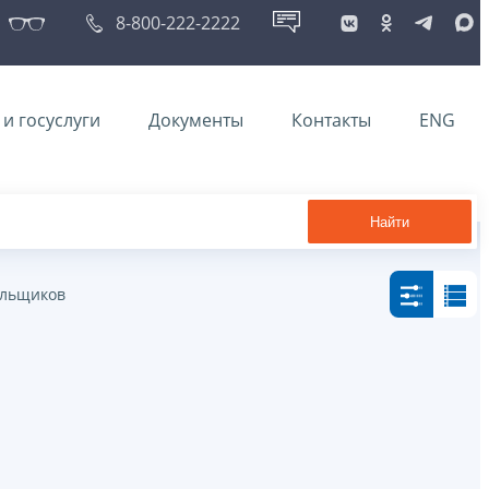
8-800-222-2222
и госуслуги
Документы
Контакты
ENG
Найти
ельщиков