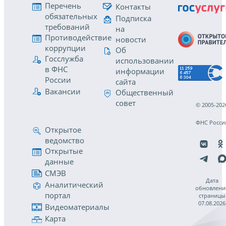
Перечень
Контакты
обязательных
Подписка
требований
на
Противодействие
новости
коррупции
Об
Госслужба
использовании
в ФНС
информации
России
сайта
Вакансии
Общественный
совет
© 2005-202
ФНС Росси
Открытое
ведомство
Открытые
данные
СМЭВ
Дата
Аналитический
обновлени
портал
страницы
07.08.2026
Видеоматериалы
Карта