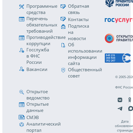
Программные
Обратная
средства
связь
Перечень
Контакты
обязательных
Подписка
требований
на
Противодействие
новости
коррупции
Об
Госслужба
использовании
в ФНС
информации
России
сайта
Вакансии
Общественный
совет
© 2005-202
ФНС Росси
Открытое
ведомство
Открытые
данные
СМЭВ
Дата
Аналитический
обновлени
портал
страницы