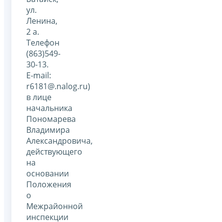
ул.
Ленина,
2 а.
Телефон
(863)549-
30-13.
Е-mail:
r6181@.nalog.ru)
в лице
начальника
Пономарева
Владимира
Александровича,
действующего
на
основании
Положения
о
Межрайонной
инспекции