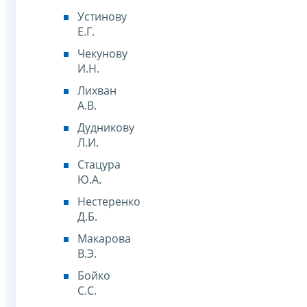
Устинову
Е.Г.
Чекунову
И.Н.
Лихван
А.В.
Дудникову
Л.И.
Стацура
Ю.А.
Нестеренко
Д.Б.
Макарова
В.Э.
Бойко
С.С.