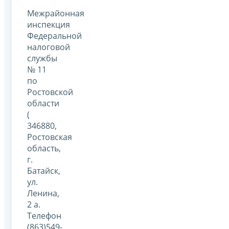
Межрайонная
инспекция
Федеральной
налоговой
службы
№ 11
по
Ростовской
области
(
346880,
Ростовская
область,
г.
Батайск,
ул.
Ленина,
2 а.
Телефон
(863)549-