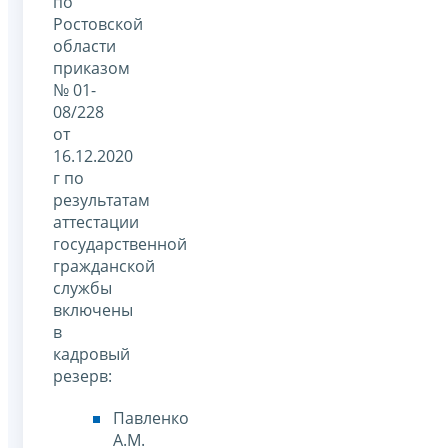
по
Ростовской
области
приказом
№ 01-
08/228
от
16.12.2020
г по
результатам
аттестации
государственной
гражданской
службы
включены
в
кадровый
резерв:
Павленко
А.М.