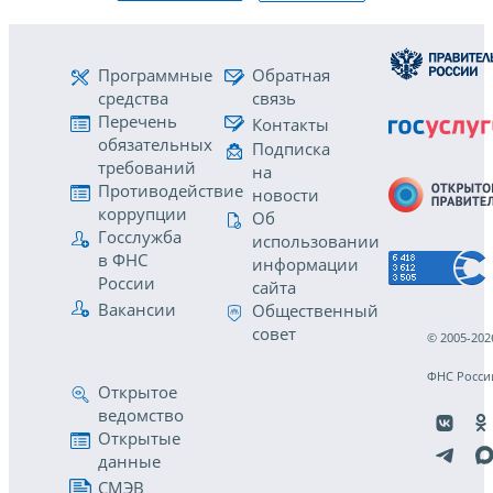
Программные
Обратная
средства
связь
Перечень
Контакты
обязательных
Подписка
требований
на
Противодействие
новости
коррупции
Об
Госслужба
использовании
в ФНС
информации
России
сайта
Вакансии
Общественный
совет
© 2005-202
ФНС Росси
Открытое
ведомство
Открытые
данные
СМЭВ