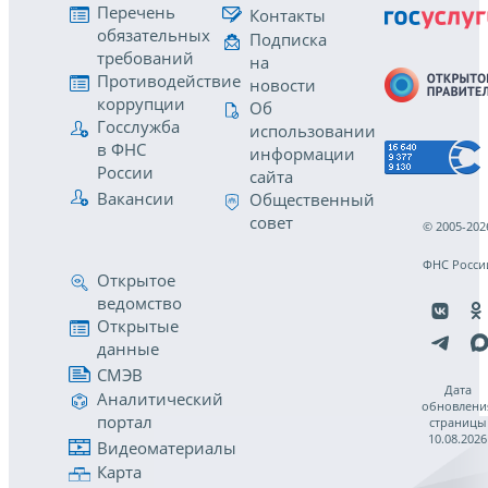
Перечень
Контакты
обязательных
Подписка
требований
на
Противодействие
новости
коррупции
Об
Госслужба
использовании
в ФНС
информации
России
сайта
Вакансии
Общественный
совет
© 2005-202
ФНС Росси
Открытое
ведомство
Открытые
данные
СМЭВ
Дата
Аналитический
обновлени
портал
страницы
10.08.2026
Видеоматериалы
Карта