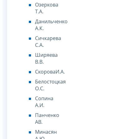
Озеркова
Т.А.
Данильченко
А.К.
Сичкарева
С.А.
Ширяева
В.В.
СкороваИ.А.
Белостоцкая
О.С.
Сопина
А.И.
Панченко
АВ.
Минасян
А.Ю.