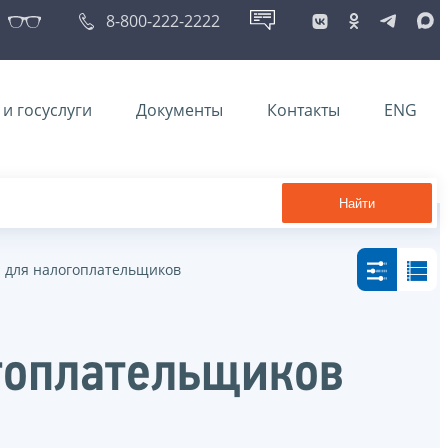
8-800-222-2222
и госуслуги
Документы
Контакты
ENG
Найти
для налогоплательщиков
гоплательщиков