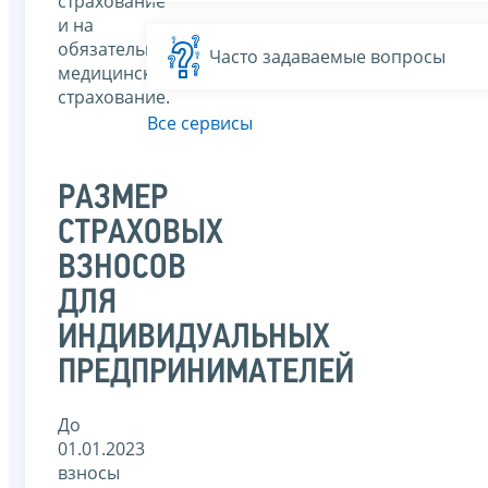
страхование
и на
обязательное
Часто задаваемые вопросы
медицинское
страхование.
Все сервисы
РАЗМЕР
СТРАХОВЫХ
ВЗНОСОВ
ДЛЯ
ИНДИВИДУАЛЬНЫХ
ПРЕДПРИНИМАТЕЛЕЙ
До
01.01.2023
взносы