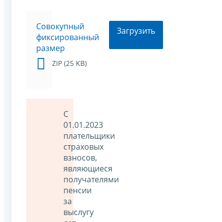
Совокупный
Загрузить
фиксированный
размер
ZIP (25 KB)
С
01.01.2023
плательщики
страховых
взносов,
являющиеся
получателями
пенсии
за
выслугу