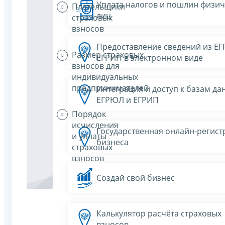
Уплата налогов и пошлин физич
Плательщики
лиц
страховых
взносов
Предоставление сведений из Е
Размер страховых
ЕГРИП в электронном виде
взносов для
индивидуальных
предпринимателей
Интеграция и доступ к базам да
ЕГРЮЛ и ЕГРИП
Порядок
исчисления
Государственная онлайн-регист
и уплаты
бизнеса
страховых
взносов
Создай свой бизнес
Калькулятор расчёта страховых
взносов