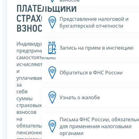
ПЛАТЕЛЬЩИКИ
СТРАХОВЫХ
Представление налоговой и
бухгалтерской отчетности
ВЗНОСОВ
Индивидуальные
Запись на прием в инспекцию
предприниматели
самостоятельно
исчисляют
и
Обратиться в ФНС России
уплачивают
за
себя
Узнать о жалобе
суммы
страховых
взносов
на
Письма ФНС России, обязатель
обязательное
для применения налоговыми
пенсионное
органами