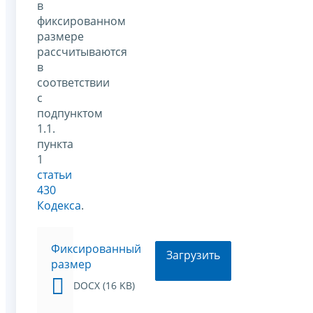
в
фиксированном
размере
рассчитываются
в
соответствии
с
подпунктом
1.1.
пункта
1
статьи
430
Кодекса
.
Фиксированный
Загрузить
размер
DOCX (16 KB)