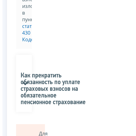
изложен
в
пункте 7
статьи
430
Кодекса
.
Как прекратить
обязанность по уплате
страховых взносов на
обязательное
пенсионное страхование
Для