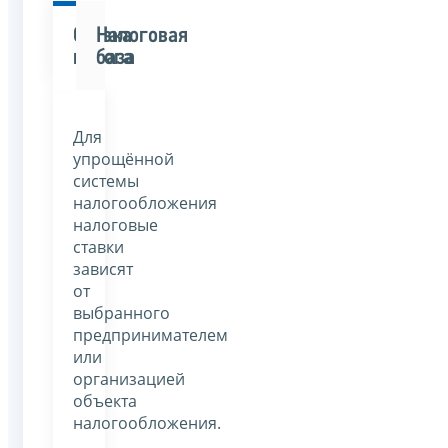
Ставка
Налоговая
налога
база
Для
упрощённой
системы
налогообложения
налоговые
ставки
зависят
от
выбранного
предпринимателем
или
организацией
объекта
налогообложения.