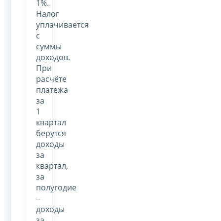
1%.
Налог
уплачивается
с
суммы
доходов.
При
расчёте
платежа
за
1
квартал
берутся
доходы
за
квартал,
за
полугодие
–
доходы
за