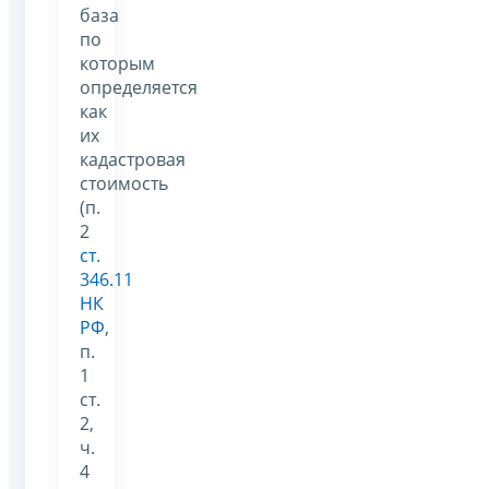
база
по
которым
определяется
как
их
кадастровая
стоимость
(п.
2
ст.
346.11
НК
РФ
,
п.
1
ст.
2,
ч.
4