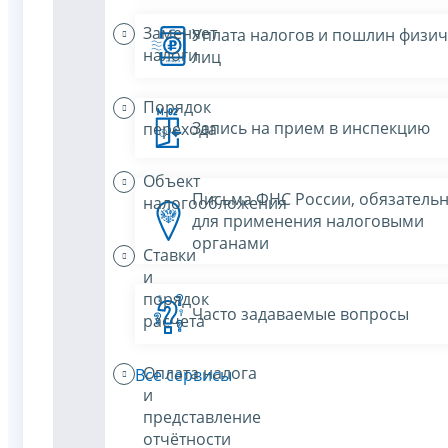
Заменяет
Уплата налогов и пошлин физич
налоги
лиц
Порядок
Запись на прием в инспекцию
перехода
Объект
Письма ФНС России, обязатель
налогообложения
для применения налоговыми
органами
Ставки
и
порядок
Часто задаваемые вопросы
расчета
Оплата налога
Все сервисы
и
представление
отчётности