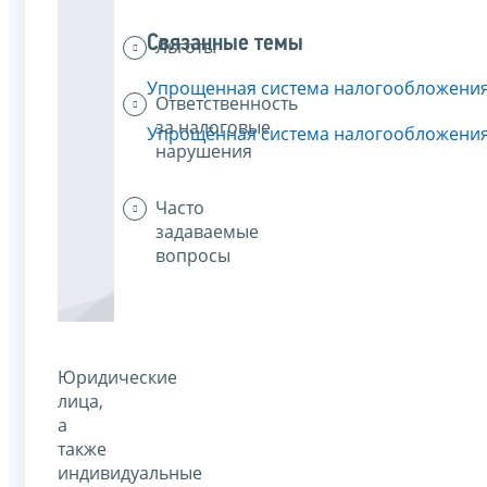
Связанные темы
Льготы
Упрощенная система налогообложени
Ответственность
за налоговые
Упрощённая система налогообложени
нарушения
Часто
задаваемые
вопросы
Юридические
лица,
а
также
индивидуальные