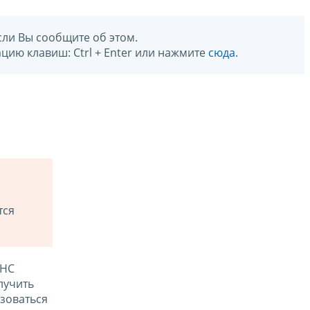
сли Вы сообщите об этом.
цию клавиш: Ctrl + Enter или нажмите
сюда
.
тся
ФНС
лучить
зоваться