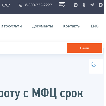
8-800-222-2222
и госуслуги
Документы
Контакты
ENG
Найти
роту с МФЦ срок