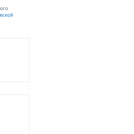
ого
ческой