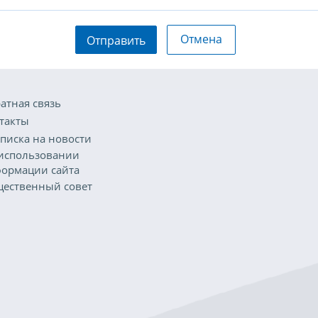
Отмена
Отправить
атная связь
такты
писка на новости
использовании
ормации сайта
ественный совет