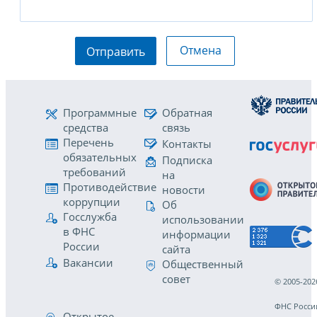
Отмена
Отправить
Программные
Обратная
средства
связь
Перечень
Контакты
обязательных
Подписка
требований
на
Противодействие
новости
коррупции
Об
Госслужба
использовании
в ФНС
информации
России
сайта
Вакансии
Общественный
совет
© 2005-202
ФНС Росси
Открытое