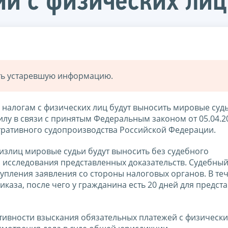
ии с физических лиц
ать устаревшую информацию.
о налогам с физических лиц будут выносить мировые судь
лу в связи с принятым Федеральным законом от 05.04.2
тративного судопроизводства Российской Федерации.
излиц мировые судьи будут выносить без судебного
м исследования представленных доказательств. Судебны
тупления заявления со стороны налоговых органов. В те
каза, после чего у гражданина есть 20 дней для предст
ивности взыскания обязательных платежей с физических