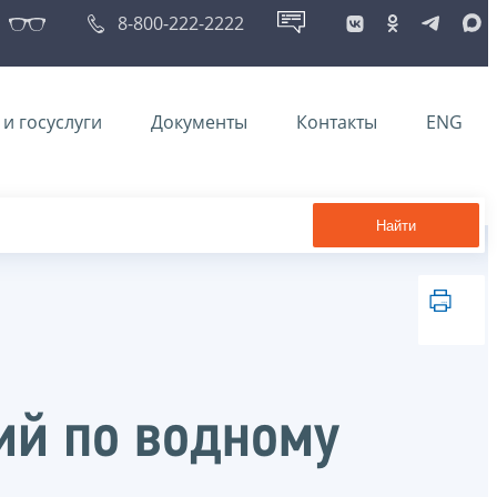
8-800-222-2222
и госуслуги
Документы
Контакты
ENG
Найти
ий по водному