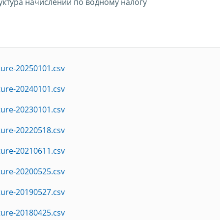
руктура начислений по водному налогу
ture-20250101.csv
ture-20240101.csv
ture-20230101.csv
ture-20220518.csv
ture-20210611.csv
ture-20200525.csv
ture-20190527.csv
ture-20180425.csv