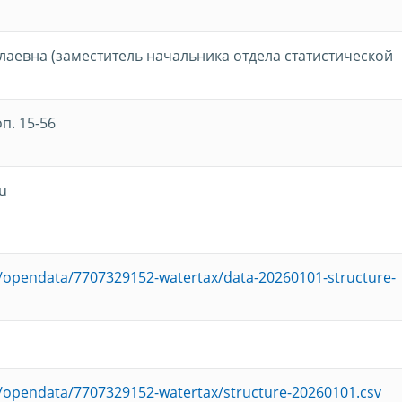
лаевна (заместитель начальника отдела статистической
оп. 15-56
u
ru/opendata/7707329152-watertax/data-20260101-structure-
ru/opendata/7707329152-watertax/structure-20260101.csv