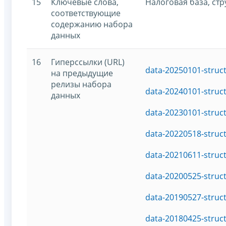
15
Ключевые слова,
Налоговая база, ст
соответствующие
содержанию набора
данных
16
Гиперссылки (URL)
data-20250101-struc
на предыдущие
релизы набора
data-20240101-struc
данных
data-20230101-struc
data-20220518-struc
data-20210611-struc
data-20200525-struc
data-20190527-struc
data-20180425-struc