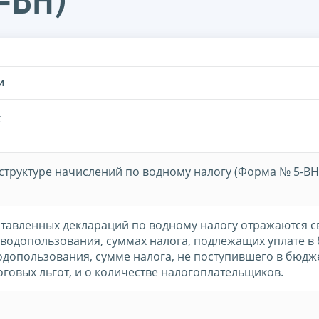
-ВН)
И
x
 структуре начислений по водному налогу (Форма № 5-ВН
тавленных деклараций по водному налогу отражаются 
водопользования, суммах налога, подлежащих уплате в
одопользования, сумме налога, не поступившего в бюдже
говых льгот, и о количестве налогоплательщиков.