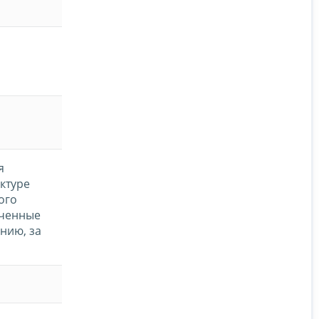
я
уктуре
ого
ученные
нию, за