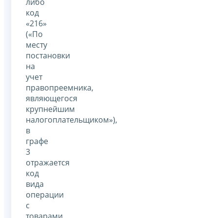
либо
код
«216»
(«По
месту
постановки
на
учет
правопреемника,
являющегося
крупнейшим
налогоплательщиком»),
в
графе
3
отражается
код
вида
операции
с
товарами,