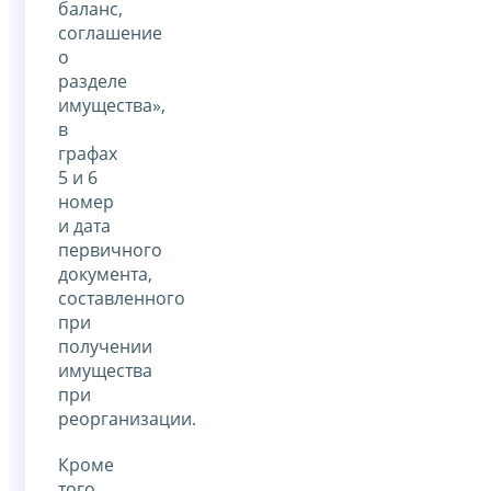
баланс,
соглашение
о
разделе
имущества»,
в
графах
5 и 6
номер
и дата
первичного
документа,
составленного
при
получении
имущества
при
реорганизации.
Кроме
того,