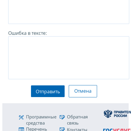
Ошибка в тексте:
Отмена
Отправить
Программные
Обратная
средства
связь
Перечень
Контакты