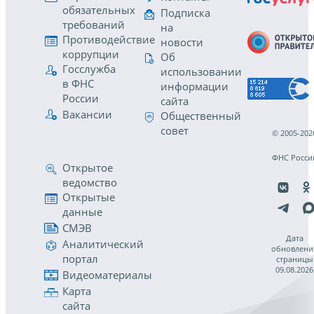
обязательных
Подписка
требований
на
Противодействие
новости
коррупции
Об
Госслужба
использовании
в ФНС
информации
России
сайта
Вакансии
Общественный
совет
© 2005-202
ФНС Росси
Открытое
ведомство
Открытые
данные
СМЭВ
Дата
Аналитический
обновлени
портал
страницы
09.08.2026
Видеоматериалы
Карта
сайта