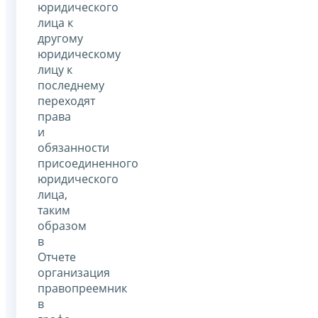
юридического
лица к
другому
юридическому
лицу к
последнему
переходят
права
и
обязанности
присоединенного
юридического
лица,
таким
образом
в
Отчете
организация
правопреемник
в