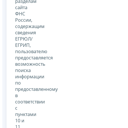
разделам
сайта
ФНС
России,
содержащим
сведения
ЕГРЮЛ/
ЕГРИП,
пользователю
предоставляется
возможность
поиска
информации
по
предоставленному
в
соответствии
с
пунктами
10 и
11