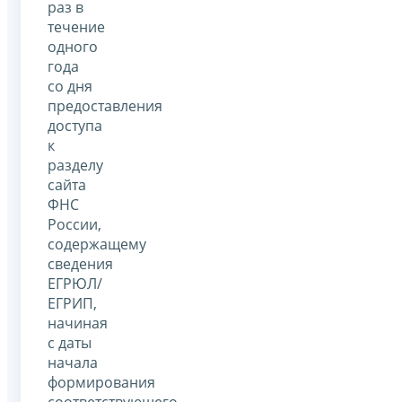
раз в
течение
одного
года
со дня
предоставления
доступа
к
разделу
сайта
ФНС
России,
содержащему
сведения
ЕГРЮЛ/
ЕГРИП,
начиная
с даты
начала
формирования
соответствующего