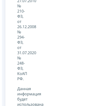
27.07.2010
№
210-
ФЗ,
от
26.12.2008
№
294-
ФЗ,
от
31.07.2020
№
248-
ФЗ,
КоАП
РФ.
Данная
информация
будет
использована