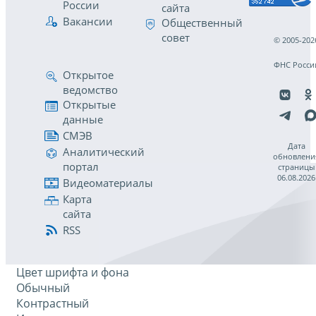
России
сайта
Вакансии
Общественный
совет
© 2005-202
ФНС Росси
Открытое
ведомство
Открытые
данные
СМЭВ
Дата
Аналитический
обновлени
портал
страницы
06.08.2026
Видеоматериалы
Карта
сайта
RSS
Цвет шрифта и фона
Обычный
Контрастный