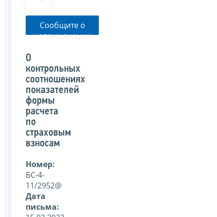
Сообщите о
неприменении
налоговым
органом
О
указанного
контрольных
письма
соотношениях
показателей
формы
расчета
по
страховым
взносам
Номер:
БС-4-
11/2952@
Дата
письма: