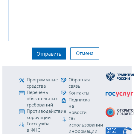
Отмена
Отправить
Программные
Обратная
средства
связь
Перечень
Контакты
обязательных
Подписка
требований
на
Противодействие
новости
коррупции
Об
Госслужба
использовании
в ФНС
информации