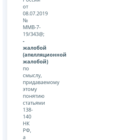
от
08.07.2019
№
ММВ-7-
19/343@;
-
жалобой
(апелляционной
жалобой)
по
смыслу,
придаваемому
этому
понятию
статьями
138-
140
НК
РФ,
а