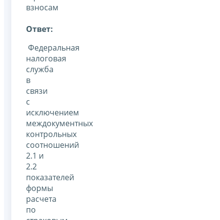
взносам
Ответ:
Федеральная
налоговая
служба
в
связи
с
исключением
междокументных
контрольных
соотношений
2.1 и
2.2
показателей
формы
расчета
по