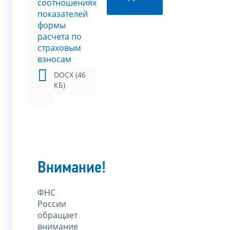
соотношениях
показателей
формы
расчета по
страховым
взносам
DOCX (46
КБ)
Внимание!
ФНС
России
обращает
внимание