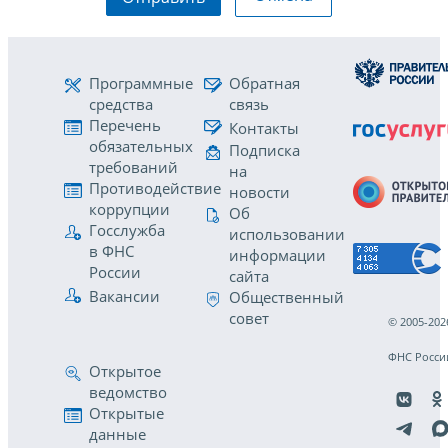
Программные
Обратная
средства
связь
Перечень
Контакты
обязательных
Подписка
требований
на
Противодействие
новости
коррупции
Об
Госслужба
использовании
в ФНС
информации
России
сайта
Вакансии
Общественный
совет
© 2005-202
ФНС Росси
Открытое
ведомство
Открытые
данные