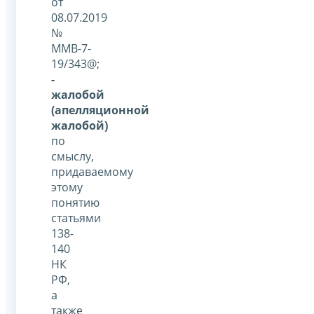
от
08.07.2019
№
ММВ-7-
19/343@;
-
жалобой
(апелляционной
жалобой)
по
смыслу,
придаваемому
этому
понятию
статьями
138-
140
НК
РФ,
а
также