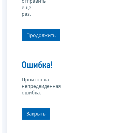
отправить
еще
раз.
Продолжить
Ошибка!
Произошла
непредвиденная
ошибка.
Закрыть