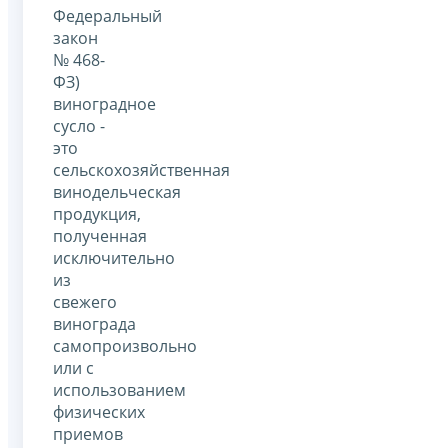
Федеральный
закон
№ 468-
ФЗ)
виноградное
сусло -
это
сельскохозяйственная
винодельческая
продукция,
полученная
исключительно
из
свежего
винограда
самопроизвольно
или с
использованием
физических
приемов