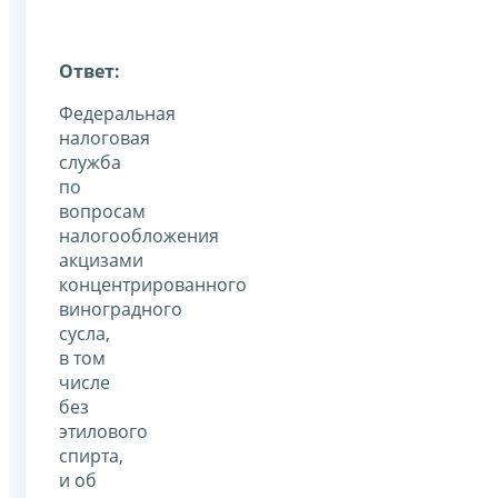
Ответ:
Федеральная
налоговая
служба
по
вопросам
налогообложения
акцизами
концентрированного
виноградного
сусла,
в том
числе
без
этилового
спирта,
и об