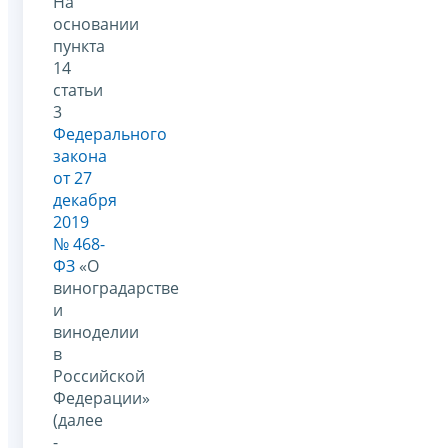
На
основании
пункта
14
статьи
3
Федерального
закона
от 27
декабря
2019
№ 468-
ФЗ
«О
виноградарстве
и
виноделии
в
Российской
Федерации»
(далее
-