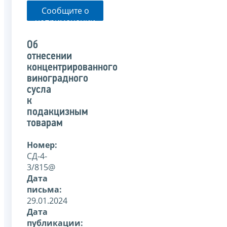
Сообщите о
неприменении
налоговым
органом
Об
указанного
отнесении
письма
концентрированного
виноградного
сусла
к
подакцизным
товарам
Номер:
СД-4-
3/815@
Дата
письма:
29.01.2024
Дата
публикации: