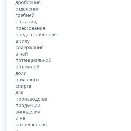
дробления,
отделения
гребней,
стекания,
прессования,
предназначенная
в силу
содержания
в ней
потенциальной
объемной
доли
этилового
спирта
для
производства
продукции
виноделия
и не
разрешенная