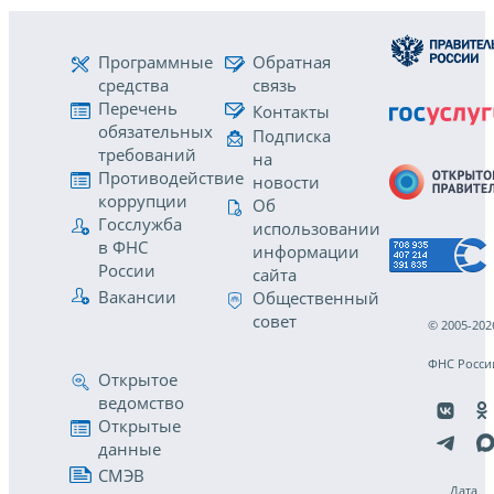
Программные
Обратная
средства
связь
Перечень
Контакты
обязательных
Подписка
требований
на
Противодействие
новости
коррупции
Об
Госслужба
использовании
в ФНС
информации
России
сайта
Вакансии
Общественный
совет
© 2005-202
ФНС Росси
Открытое
ведомство
Открытые
данные
СМЭВ
Дата