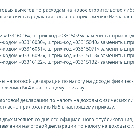
говых вычетов по расходам на новое строительство либ
 изложить в редакции согласно приложению № 3 к нас
ом «03316016», штрих-код «03315026» заменить штрих-ко
х-кодом «03316030», штрих-код «03315040» заменить шт
х-кодом «03316061», штрих-код «03315071» заменить шт
х-кодом «03316092», штрих-код «03315118» заменить шт
х-кодом «03316122», штрих-код «03315132» заменить шт
мы налоговой декларации по налогу на доходы физическ
ложению № 4 к настоящему приказу.
логовой декларации по налогу на доходы физических ли
огласно приложению № 5 к настоящему приказу.
и двух месяцев со дня его официального опубликования,
дставления налоговой декларации по налогу на доходы ф