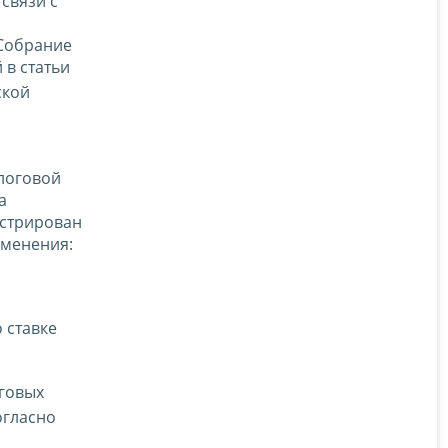
 связи с
(Собрание
 в статьи
ской
алоговой
а
истрирован
зменения:
 ставке
оговых
огласно