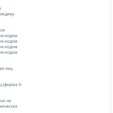
о
тоящему
дом
рих-кодом
рих-кодом
рих-кодом
рих-кодом
их лиц
ц (форма 3-
 но не
изических