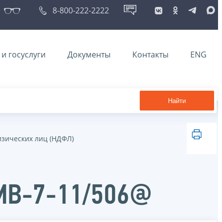
8-800-222-2222
и госуслуги
Документы
Контакты
ENG
Найти
изических лиц (НДФЛ)
ММВ-7-11/506@