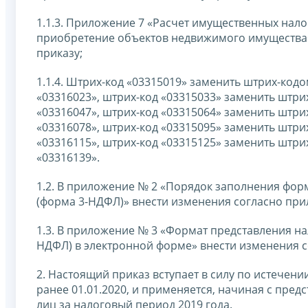
1.1.3. Приложение 7 «Расчет имущественных нало
приобретение объектов недвижимого имущества»
приказу;
1.1.4. Штрих-код «03315019» заменить штрих-код
«03316023», штрих-код «03315033» заменить штри
«03316047», штрих-код «03315064» заменить штри
«03316078», штрих-код «03315095» заменить штри
«03316115», штрих-код «03315125» заменить штри
«03316139».
1.2. В приложение № 2 «Порядок заполнения фор
(форма 3-НДФЛ)» внести изменения согласно при
1.3. В приложение № 3 «Формат представления на
НДФЛ) в электронной форме» внести изменения с
2. Настоящий приказ вступает в силу по истечени
ранее 01.01.2020, и применяется, начиная с пре
лиц за налоговый период 2019 года.