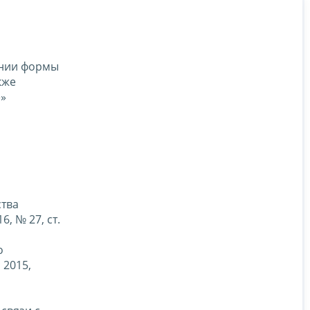
ении формы
кже
е»
ства
6, № 27, ст.
о
 2015,