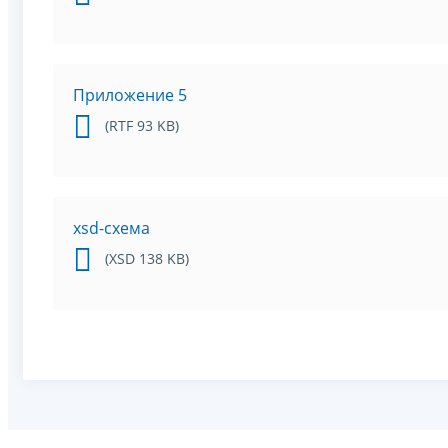
Приложение 5
(RTF 93 KB)
xsd-схема
(XSD 138 KB)