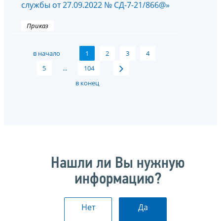
службы от 27.09.2022 № СД-7-21/866@»
Приказ
в начало
1
2
3
4
5
...
104
в конец
Нашли ли Вы нужную
информацию?
Нет
Да