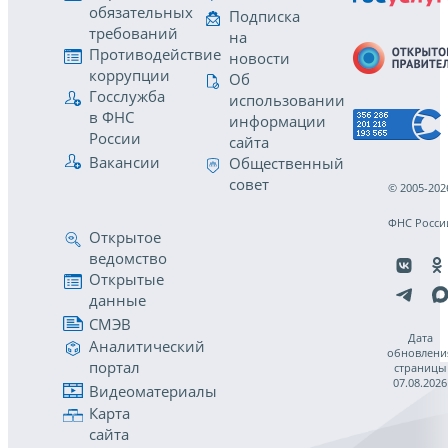
обязательных
Подписка
требований
на
Противодействие
новости
коррупции
Об
Госслужба
использовании
в ФНС
информации
России
сайта
Вакансии
Общественный
совет
© 2005-202
ФНС Росси
Открытое
ведомство
Открытые
данные
СМЭВ
Дата
Аналитический
обновлени
портал
страницы
07.08.2026
Видеоматериалы
Карта
сайта