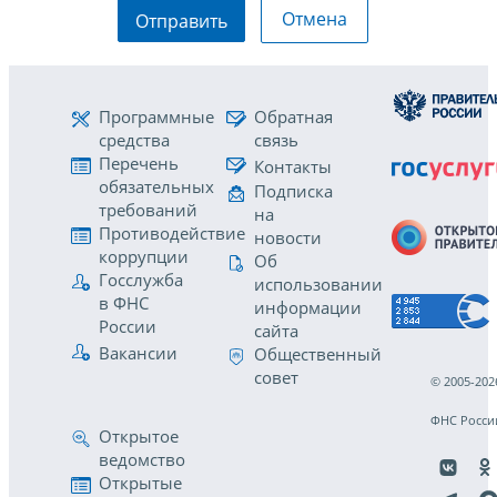
Отмена
Отправить
Программные
Обратная
средства
связь
Перечень
Контакты
обязательных
Подписка
требований
на
Противодействие
новости
коррупции
Об
Госслужба
использовании
в ФНС
информации
России
сайта
Вакансии
Общественный
совет
© 2005-202
ФНС Росси
Открытое
ведомство
Открытые