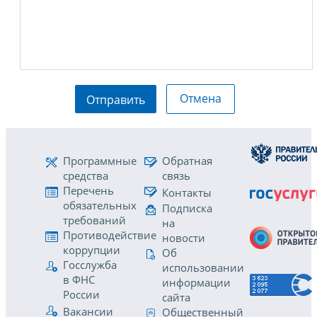
Отмена
Отправить
Программные
Обратная
средства
связь
Перечень
Контакты
обязательных
Подписка
требований
на
Противодействие
новости
коррупции
Об
Госслужба
использовании
в ФНС
информации
России
сайта
Вакансии
Общественный