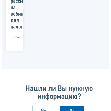
рассмотрят
на
вебинаре
для
налогоплательщиков
Новость
Нашли ли Вы нужную
информацию?
Нет
Да