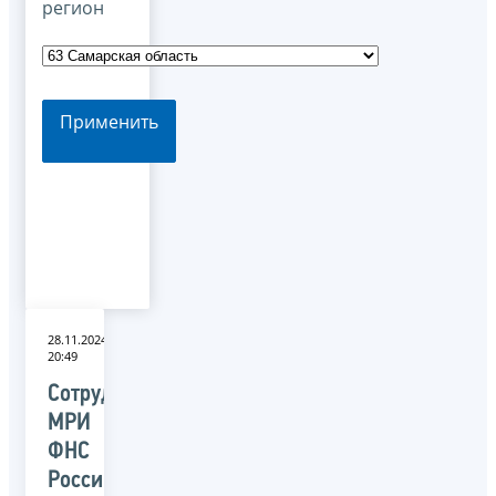
регион
Применить
28.11.2024
20:49
Сотрудники
МРИ
ФНС
России