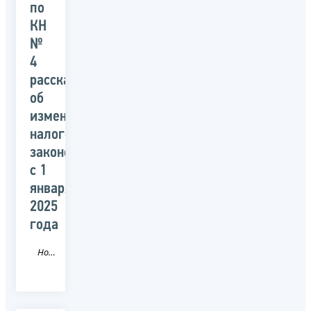
по
КН
№
4
рассказали
об
изменениях
налогового
законодательства
с 1
января
2025
года
Новость