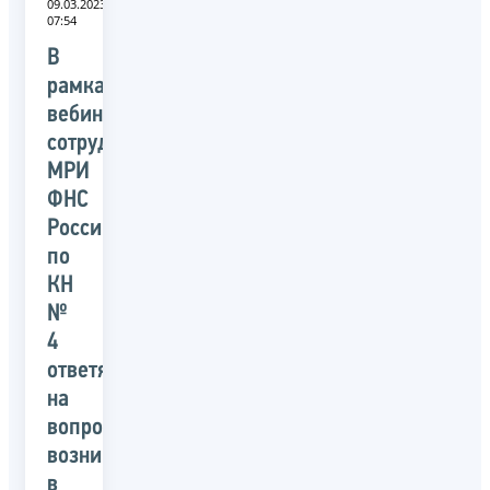
09.03.2023
07:54
В
рамках
вебинара
сотрудники
МРИ
ФНС
Росси
по
КН
№
4
ответят
на
вопросы,
возникающие
в