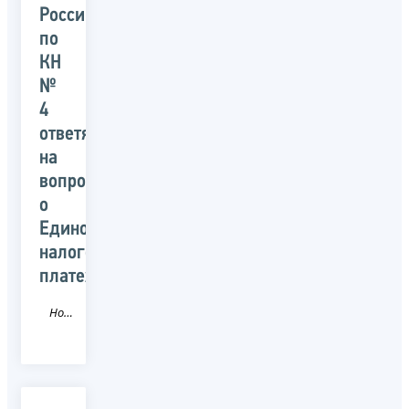
России
по
КН
№
4
ответят
на
вопросы
о
Едином
налоговом
платеже
Новость