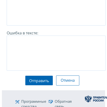
Ошибка в тексте:
Отмена
Отправить
Программные
Обратная
средства
связь