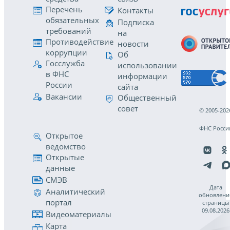
Перечень
Контакты
обязательных
Подписка
требований
на
Противодействие
новости
коррупции
Об
Госслужба
использовании
в ФНС
информации
России
сайта
Вакансии
Общественный
совет
© 2005-202
ФНС Росси
Открытое
ведомство
Открытые
данные
СМЭВ
Дата
Аналитический
обновлени
портал
страницы
09.08.2026
Видеоматериалы
Карта