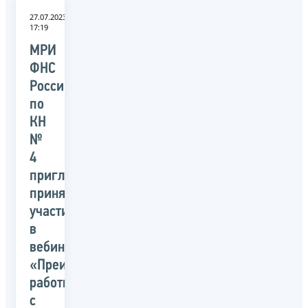
27.07.2023
17:19
МРИ
ФНС
России
по
КН
№
4
приглашает
принять
участие
в
вебинаре
«Преимущества
работы
с