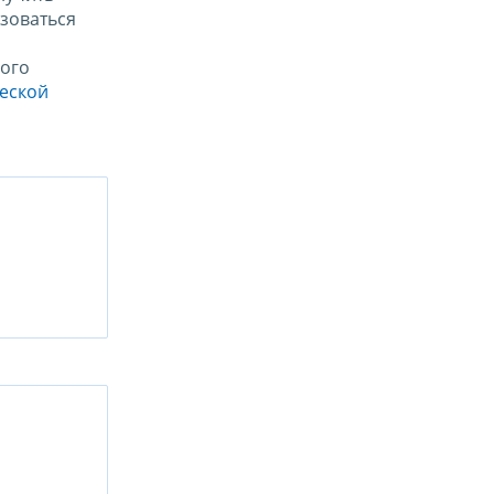
зоваться
ого
ческой