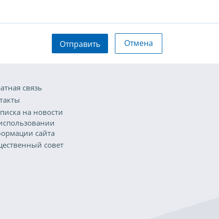
Отмена
Отправить
атная связь
такты
писка на новости
использовании
ормации сайта
ественный совет