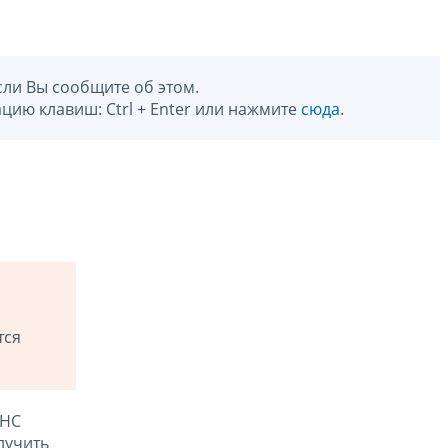
сли Вы сообщите об этом.
цию клавиш: Ctrl + Enter или нажмите
сюда
.
тся
ФНС
лучить