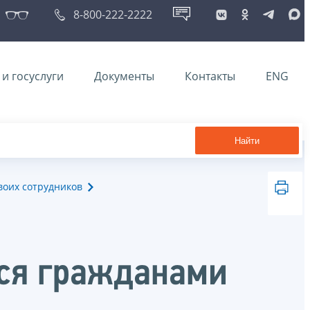
8-800-222-2222
и госуслуги
Документы
Контакты
ENG
Найти
воих сотрудников
тся гражданами