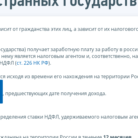
странных государств
ит от гражданства этих лиц, а зависит от их налогового
осударства) получает заработную плату за работу в росс
 нему является налоговым агентом и, соответственно, на
 НДФЛ (
ст. 226 НК РФ
).
ся исходя из времени его нахождения на территории Ро
, предшествующих дате получения дохода.
ределения ставки НДФЛ, удерживаемого налоговым аге
ражданина на территории России в течение
12 месяцев
,