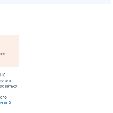
тся
ФНС
лучить
зоваться
ого
ческой