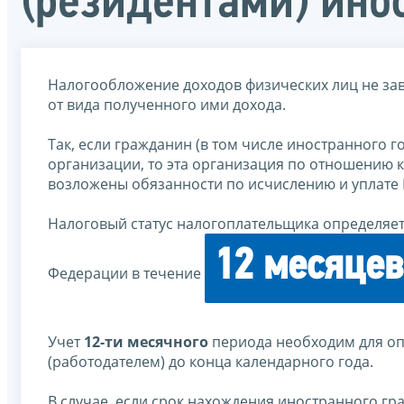
(резидентами) ино
Налогообложение доходов физических лиц не завис
от вида полученного ими дохода.
Так, если гражданин (в том числе иностранного г
организации, то эта организация по отношению к
возложены обязанности по исчислению и уплате
Налоговый статус налогоплательщика определяет
12 месяцев
Федерации в течение
Учет
12-ти месячного
периода необходим для оп
(работодателем) до конца календарного года.
В случае, если срок нахождения иностранного г