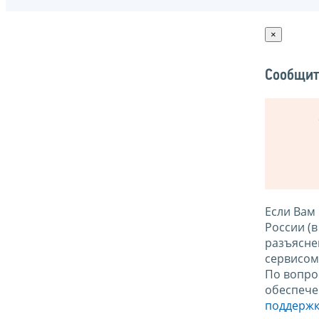
×
Сообщит
Если Вам
России (
разъясне
сервисо
По вопро
обеспече
поддержк