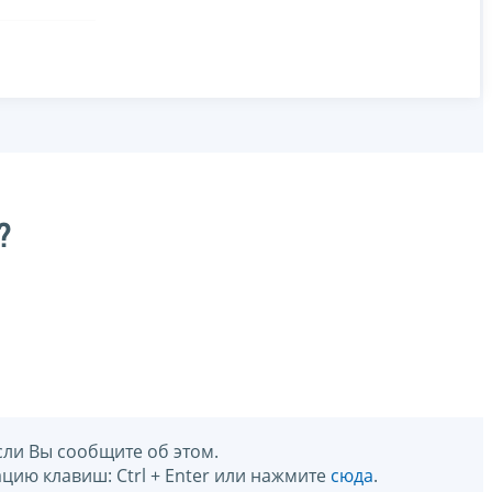
?
сли Вы сообщите об этом.
цию клавиш: Ctrl + Enter или нажмите
сюда
.