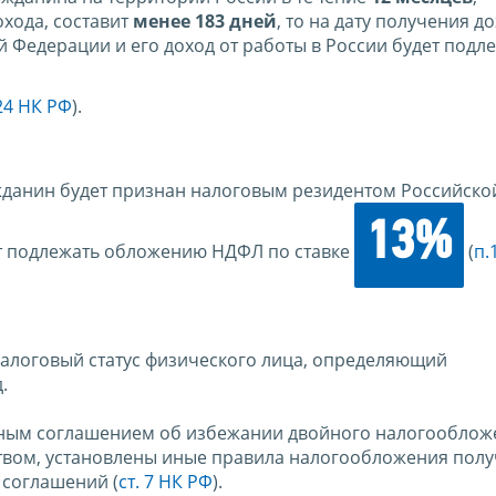
хода, составит
менее 183 дней
, то на дату получения д
 Федерации и его доход от работы в России будет подл
224 НК РФ
).
ажданин будет признан налоговым резидентом Российско
13%
дет подлежать обложению НДФЛ по ставке
(
п.
налоговый статус физического лица, определяющий
.
одным соглашением об избежании двойного налогооблож
твом, установлены иные правила налогообложения пол
 соглашений (
ст. 7 НК РФ
).