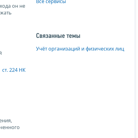
Все сервисы
охода он не
ежать
Связанные темы
Учёт организаций и физических лиц
й
1 ст. 224 НК
ения,
ученного