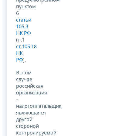
пунктом
6
статьи
105.3
НК РФ
(п.1
ст.105.18
НК
РФ
).
В этом
случае
российская
организация
–
налогоплательщик,
являющаяся
другой
стороной
контролируемой