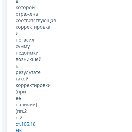
в
которой
отражена
соответствующая
корректировка,
и
погасил
сумму
недоимки,
возникшей
в
результате
такой
корректировки
(при
ее
наличии)
(пп.2
п.2
ст.105.18
НК