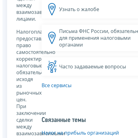
между
Узнать о жалобе
взаимозависимыми
лицами.
Письма ФНС России, обязатель
Налогоплательщикам
для применения налоговыми
предоставляется
органами
право
самостоятельно
корректировать
налоговые
Часто задаваемые вопросы
обязательства
исходя
Все сервисы
из
рыночных
цен.
При
заключении
сделки
Связанные темы
между
Налог на прибыль организаций
взаимозависимыми