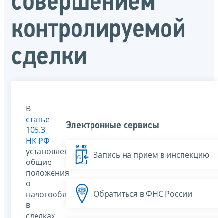
совершением
контролируемой
сделки
В
статье
Электронные сервисы
105.3
НК РФ
установлены
Запись на прием в инспекцию
общие
положения
о
Обратиться в ФНС России
налогообложении
в
сделках