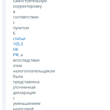
самостоятельную
корректировку
в
соответствии
с
пунктом
6
статьи
105.3
НК
РФ
, а
впоследствии
этим
налогоплательщиком
была
представлена
уточненная
декларация
с
уменьшением
налоговой