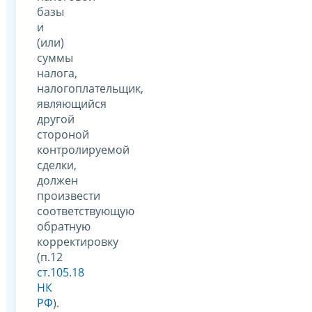
базы
и
(или)
суммы
налога,
налогоплательщик,
являющийся
другой
стороной
контролируемой
сделки,
должен
произвести
соответствующую
обратную
корректировку
(п.12
ст.105.18
НК
РФ
).