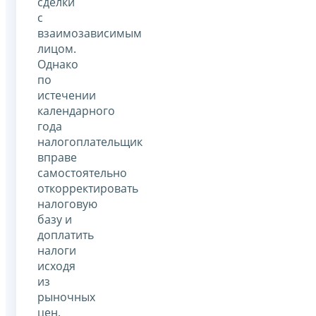
сделки
с
взаимозависимым
лицом.
Однако
по
истечении
календарного
года
налогоплательщик
вправе
самостоятельно
откорректировать
налоговую
базу и
доплатить
налоги
исходя
из
рыночных
цен.