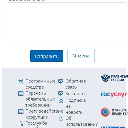
Отмена
Отправить
Программные
Обратная
средства
связь
Перечень
Контакты
обязательных
Подписка
требований
на
Противодействие
новости
коррупции
Об
Госслужба
использовании