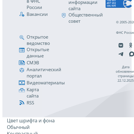
в ФНС
информации
России
сайта
Вакансии
Общественный
совет
© 2005-202
ФНС Росси
Открытое
ведомство
Открытые
данные
СМЭВ
Дата
Аналитический
обновлени
портал
страницы
22.12.2025
Видеоматериалы
Карта
сайта
RSS
Цвет шрифта и фона
Обычный
Контрастный