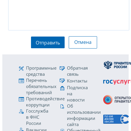
Отмена
Отправить
Программные
Обратная
средства
связь
Перечень
Контакты
обязательных
Подписка
требований
на
Противодействие
новости
коррупции
Об
Госслужба
использовании
в ФНС
информации
России
сайта
Вакансии
Общественный