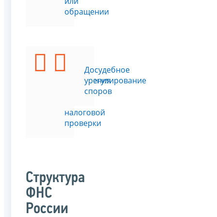
или
обращении
Подать
Досудебное
возражения
урегулирование
на
споров
акт
налоговой
проверки
Структура
ФНС
России