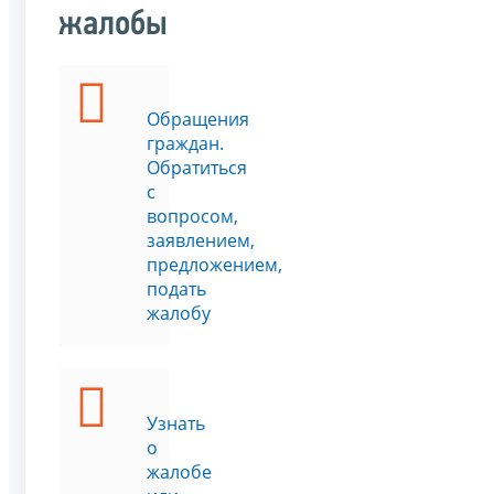
жалобы
Обращения
граждан.
Обратиться
с
вопросом,
заявлением,
предложением,
подать
жалобу
Узнать
о
жалобе