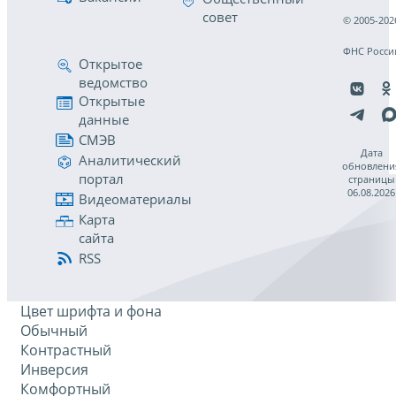
совет
© 2005-202
ФНС Росси
Открытое
ведомство
Открытые
данные
СМЭВ
Дата
Аналитический
обновлени
портал
страницы
06.08.2026
Видеоматериалы
Карта
сайта
RSS
Цвет шрифта и фона
Обычный
Контрастный
Инверсия
Комфортный