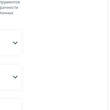
струментов
зрачности
ционных