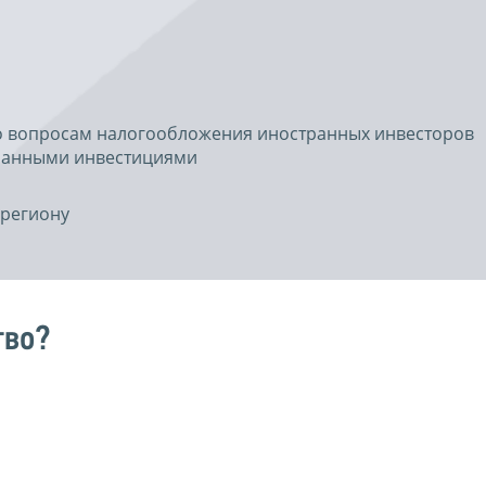
о вопросам налогообложения иностранных инвесторов
транными инвестициями
региону
тво?