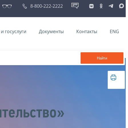
8-800-222-2222
и госуслуги
Документы
Контакты
ENG
Найти
ительство»