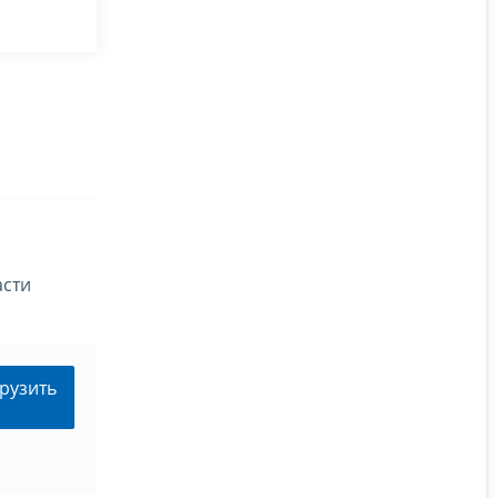
асти
рузить