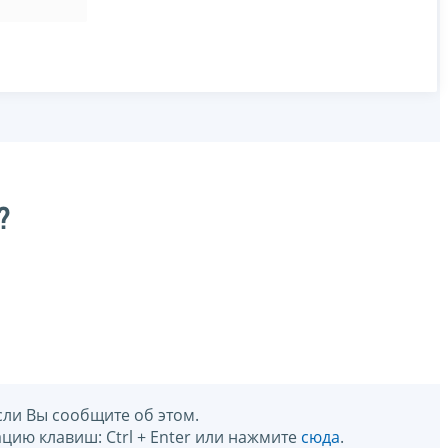
?
сли Вы сообщите об этом.
цию клавиш: Ctrl + Enter или нажмите
сюда
.