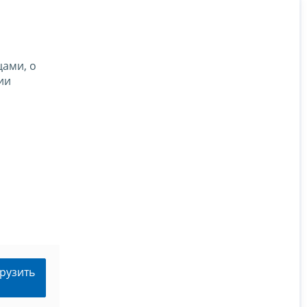
ами, о
ии
рузить