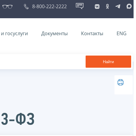
8-800-222-2222
и госуслуги
Документы
Контакты
ENG
Найти
73-ФЗ