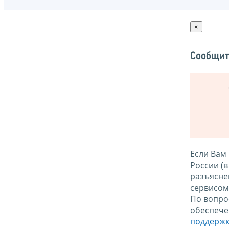
×
Сообщит
Если Вам
России (
разъясне
сервисо
По вопро
обеспече
поддержк