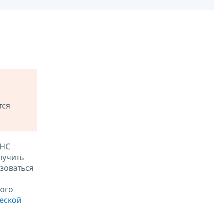
тся
ФНС
лучить
зоваться
ого
ческой