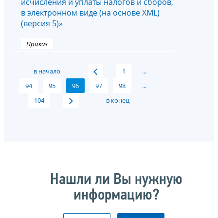
исчисления и уплаты налогов и сборов,
в электронном виде (на основе XML)
(версия 5)»
Приказ
в начало
1
...
94
95
96
97
98
...
104
в конец
Нашли ли Вы нужную
информацию?