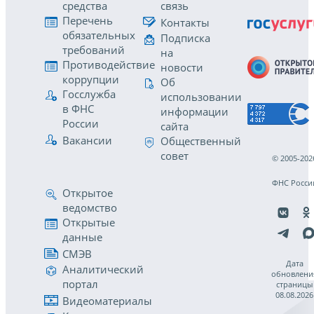
средства
связь
Перечень
Контакты
обязательных
Подписка
требований
на
Противодействие
новости
коррупции
Об
Госслужба
использовании
в ФНС
информации
России
сайта
Вакансии
Общественный
совет
© 2005-202
ФНС Росси
Открытое
ведомство
Открытые
данные
СМЭВ
Дата
Аналитический
обновлени
портал
страницы
08.08.2026
Видеоматериалы