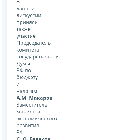
В
данной
дискуссии
приняли
также
участие
Председатель
комитета
Государственной
Думы
РФ по
бюджету
и
налогам
А.М. Макаров
,
Заместитель
министра
экономического
развития
РФ
С.Ю. Беляков
,