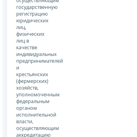
осуществляющим
государственную
регистрацию
юридических
лиц,
физических
лиц в
качестве
индивидуальных
предпринимателей
и
крестьянских
(фермерских)
хозяйств,
уполномоченным
федеральным
органом
исполнительной
власти,
осуществляющим
аккредитацию