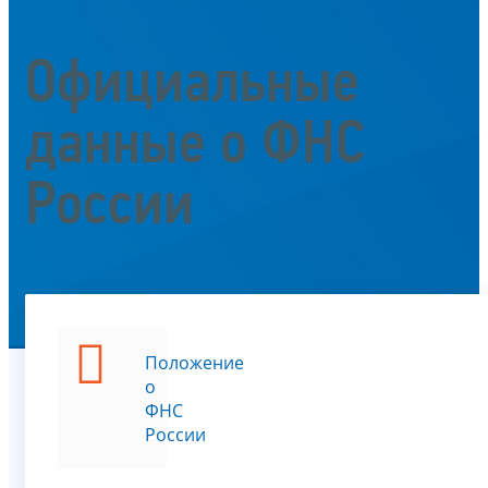
Официальные
данные о ФНС
России
Положение
о
ФНС
России