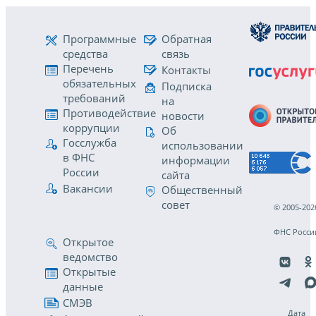
Программные
Обратная
средства
связь
Перечень
Контакты
обязательных
Подписка
требований
на
Противодействие
новости
коррупции
Об
Госслужба
использовании
в ФНС
информации
России
сайта
Вакансии
Общественный
совет
© 2005-202
ФНС Росси
Открытое
ведомство
Открытые
данные
СМЭВ
Дата