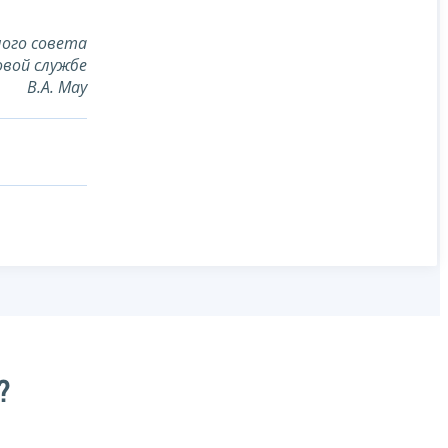
ого совета
овой службе
В.А. Мау
?