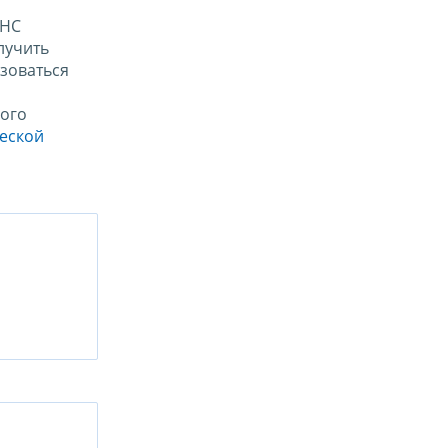
ФНС
лучить
зоваться
ого
ческой