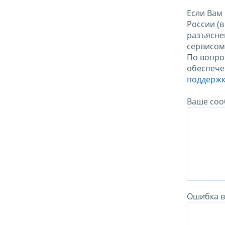
Если Вам
России (
разъясне
сервисо
По вопро
обеспече
поддержк
Ваше соо
Ошибка в 