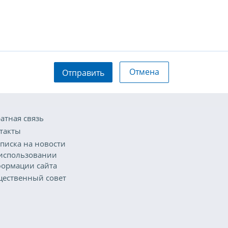
Отмена
Отправить
атная связь
такты
писка на новости
использовании
ормации сайта
ественный совет