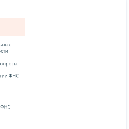
льных
ости
вопросы.
егии ФНС
и ФНС