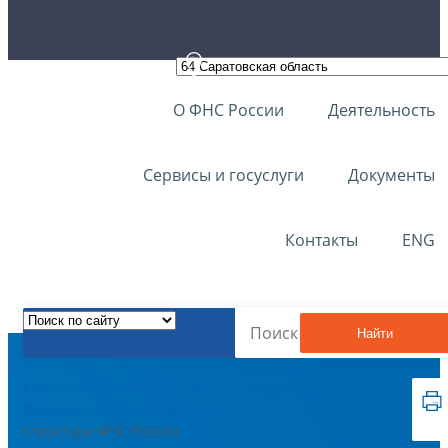
О ФНС России
Деятельность
Сервисы и госуслуги
Документы
Контакты
ENG
Найти
Главная страница
О ФНС России
Федеральная налоговая служба
Структура ФНС России