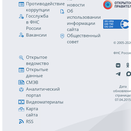
Противодействие
новости
коррупции
Об
Госслужба
использовании
в ФНС
информации
России
сайта
Вакансии
Общественный
совет
© 2005-202
ФНС Росси
Открытое
ведомство
Открытые
данные
СМЭВ
Дата
Аналитический
обновлени
портал
страницы
07.04.2015
Видеоматериалы
Карта
сайта
RSS