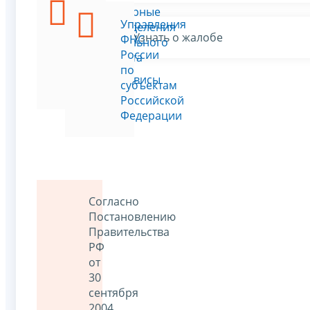
Структурные
Управления
подразделения
Узнать о жалобе
ФНС
центрального
России
аппарата
по
ФНС
Все сервисы
субъектам
России
Российской
Федерации
Согласно
Постановлению
Правительства
РФ
от
30
сентября
2004