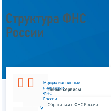
Структура ФНС
России
Руководство
Межрегиональные
ФНС
инспекции
Электронные сервисы
России
ФНС
России
Обратиться в ФНС России