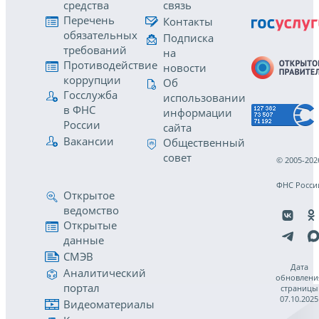
средства
связь
Перечень
Контакты
обязательных
Подписка
требований
на
Противодействие
новости
коррупции
Об
Госслужба
использовании
в ФНС
информации
России
сайта
Вакансии
Общественный
совет
© 2005-202
ФНС Росси
Открытое
ведомство
Открытые
данные
СМЭВ
Дата
Аналитический
обновлени
портал
страницы
07.10.2025
Видеоматериалы