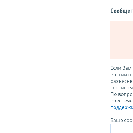
Сообщит
Если Вам
России (
разъясне
сервисо
По вопро
обеспече
поддержк
Ваше соо