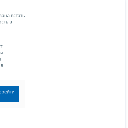
зана встать
сть в
уг
ги
и
 в
ерейти