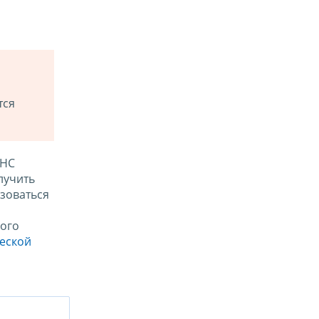
тся
ФНС
лучить
зоваться
ого
ческой