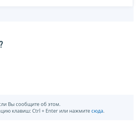
?
сли Вы сообщите об этом.
цию клавиш: Ctrl + Enter или нажмите
сюда
.