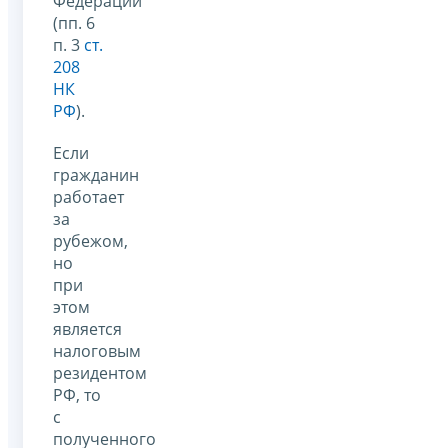
Федерации
(пп. 6
п. 3
ст.
208
НК
РФ
).
Если
гражданин
работает
за
рубежом,
но
при
этом
является
налоговым
резидентом
РФ, то
с
полученного