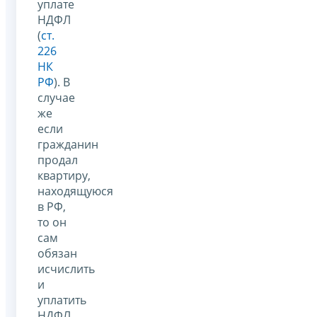
уплате
НДФЛ
(
ст.
226
НК
РФ
). В
случае
же
если
гражданин
продал
квартиру,
находящуюся
в РФ,
то он
сам
обязан
исчислить
и
уплатить
НДФЛ,