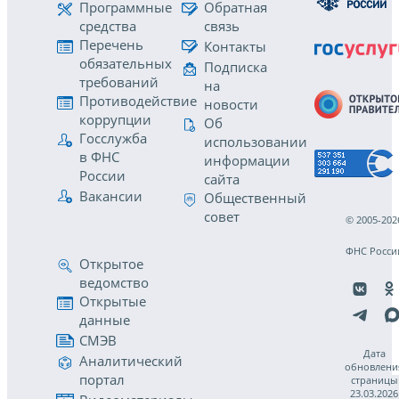
Программные
Обратная
средства
связь
Перечень
Контакты
обязательных
Подписка
требований
на
Противодействие
новости
коррупции
Об
Госслужба
использовании
в ФНС
информации
России
сайта
Вакансии
Общественный
совет
© 2005-202
ФНС Росси
Открытое
ведомство
Открытые
данные
СМЭВ
Дата
Аналитический
обновлени
портал
страницы
23.03.2026