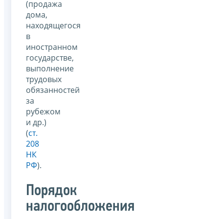
(продажа
дома,
находящегося
в
иностранном
государстве,
выполнение
трудовых
обязанностей
за
рубежом
и др.)
(
ст.
208
НК
РФ
).
Порядок
налогообложения