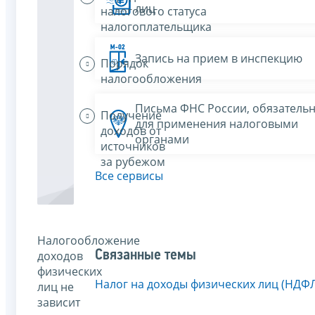
лиц
налогового статуса
налогоплательщика
Запись на прием в инспекцию
Порядок
налогообложения
Письма ФНС России, обязатель
Получение
для применения налоговыми
доходов от
органами
источников
за рубежом
Все сервисы
Налогообложение
Связанные темы
доходов
физических
Налог на доходы физических лиц (НДФ
лиц не
зависит