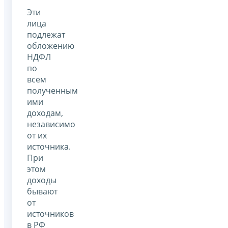
Эти
лица
подлежат
обложению
НДФЛ
по
всем
полученным
ими
доходам,
независимо
от их
источника.
При
этом
доходы
бывают
от
источников
в РФ