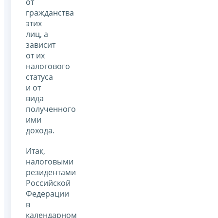
от
гражданства
этих
лиц, а
зависит
от их
налогового
статуса
и от
вида
полученного
ими
дохода.
Итак,
налоговыми
резидентами
Российской
Федерации
в
календарном