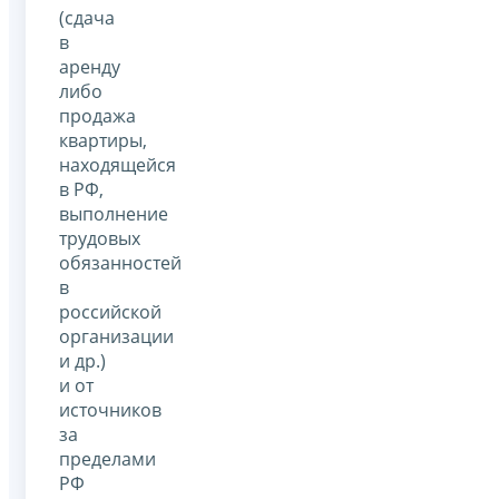
(сдача
в
аренду
либо
продажа
квартиры,
находящейся
в РФ,
выполнение
трудовых
обязанностей
в
российской
организации
и др.)
и от
источников
за
пределами
РФ