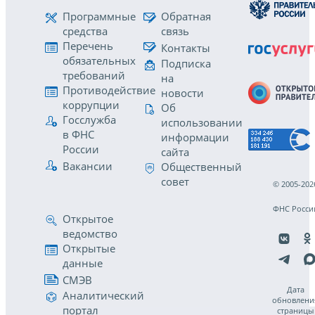
Программные
Обратная
средства
связь
Перечень
Контакты
обязательных
Подписка
требований
на
Противодействие
новости
коррупции
Об
Госслужба
использовании
в ФНС
информации
России
сайта
Вакансии
Общественный
совет
© 2005-202
ФНС Росси
Открытое
ведомство
Открытые
данные
СМЭВ
Дата
Аналитический
обновлени
портал
страницы