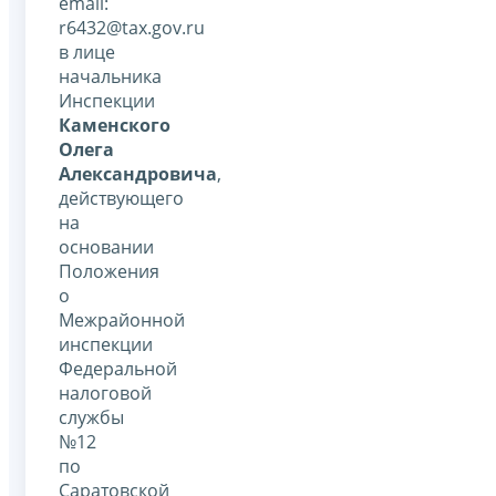
email:
r6432@tax.gov.ru
в лице
начальника
Инспекции
Каменского
Олега
Александровича
,
действующего
на
основании
Положения
о
Межрайонной
инспекции
Федеральной
налоговой
службы
№12
по
Саратовской