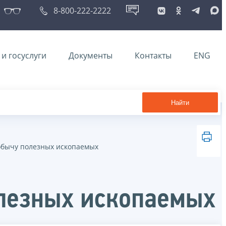
8-800-222-2222
и госуслуги
Документы
Контакты
ENG
Найти
добычу полезных ископаемых
олезных ископаемых