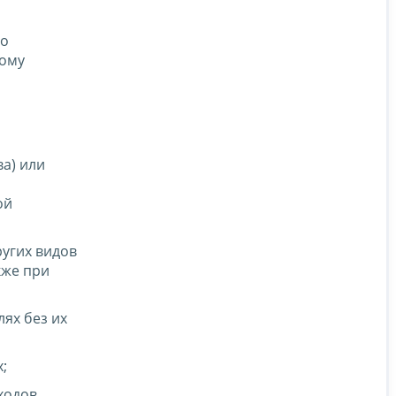
по
дому
а) или
ой
угих видов
кже при
ях без их
;
ходов