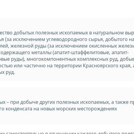
ичество добытых полезных ископаемых в натуральном вы
ья (за исключением углеводородного сырья, добытого н
лей, железной руды (за исключением окисленных желез
 содержащего металлы (апатит-штаффелитовые, апатит-
овые руды), многокомпонентных комплексных руд, добы
стью или частично на территории Красноярского края, 
х руд.
х – при добыче других полезных ископаемых, а также п
ого конденсата на новых морских месторождениях
ом самостоятельно в отношении каждого добытого поле