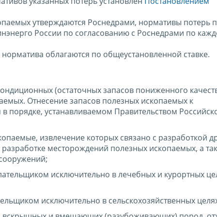
ативов указанных потерь установлен
Постановлением
опаемых утверждаются Роснедрами, нормативы потерь 
нэнерго России по согласованию с Роснедрами по каж
норматива облагаются по общеустановленной ставке.
ондиционных (остаточных запасов пониженного качеств
аемых. Отнесение запасов полезных ископаемых к
 в порядке, устанавливаемом Правительством Российск
опаемые, извлечение которых связано с разработкой др
 разработке месторождений полезных ископаемых, а та
 сооружений;
ательщиком исключительно в лечебных и курортных цел
ельщиком исключительно в сельскохозяйственных целях
з вскрышных и вмещающих (разубоживающих) пород, от