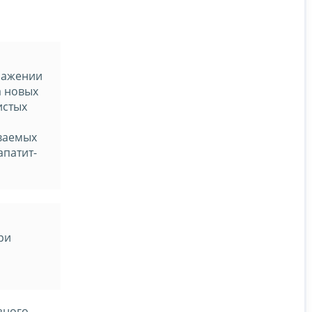
ражении
а новых
истых
ваемых
апатит-
ри
зного