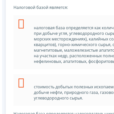
Налоговой базой является:
налоговая база определяется как кол
при добыче угля, углеводородного сыр
морских месторождениях), калийных со
кварцитов), горно-химического сырья,
магнетитовые, маложелезистые апатит
на участках недр, расположенных полно
нефелиновых, апатитовых, фосфоритовы
стоимость добытых полезных ископаемы
добыче нефти, природного газа, газов
углеводородного сырья.
Налоговая база определяется налогоплательщик