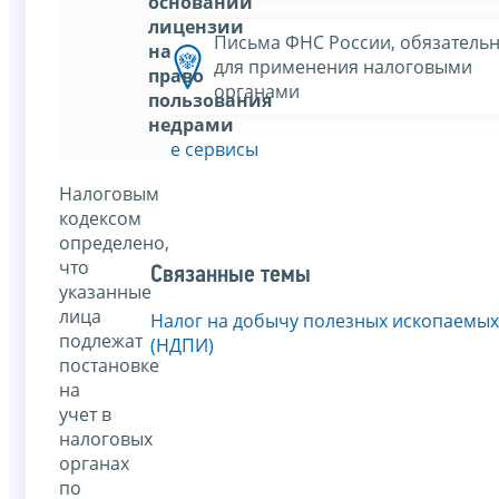
основании
лицензии
Письма ФНС России, обязатель
на
для применения налоговыми
право
органами
пользования
недрами
Все сервисы
Налоговым
кодексом
определено,
что
Связанные темы
указанные
лица
Налог на добычу полезных ископаемых
подлежат
(НДПИ)
постановке
на
учет в
налоговых
органах
по