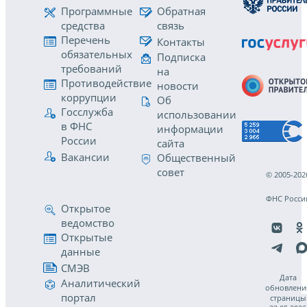
Программные
Обратная
средства
связь
Перечень
Контакты
обязательных
Подписка
требований
на
Противодействие
новости
коррупции
Об
Госслужба
использовании
в ФНС
информации
России
сайта
Вакансии
Общественный
совет
© 2005-202
ФНС Росси
Открытое
ведомство
Открытые
данные
СМЭВ
Дата
Аналитический
обновлени
портал
страницы