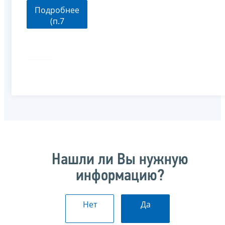
Подробнее
(п.7
ст.333.3 НК
РФ)
Нашли ли Вы нужную
информацию?
Нет
Да