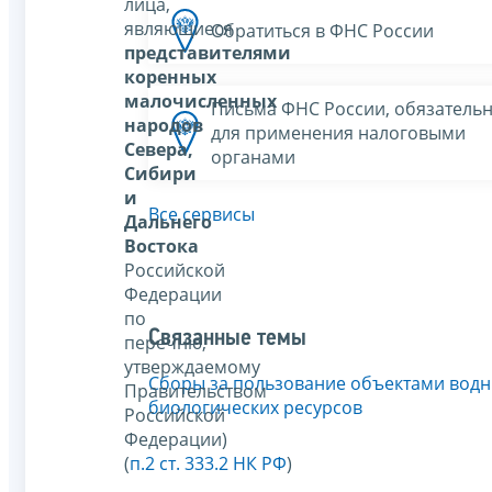
лица,
являющиеся
Обратиться в ФНС России
представителями
коренных
малочисленных
Письма ФНС России, обязатель
народов
для применения налоговыми
Севера,
органами
Сибири
и
Все сервисы
Дальнего
Востока
Российской
Федерации
по
Связанные темы
перечню,
утверждаемому
Сборы за пользование объектами вод
Правительством
биологических ресурсов
Российской
Федерации)
(
п.2 ст. 333.2 НК РФ
)