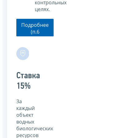
контрольных
целях.
Подробнее
(п.6
ст.333.3 НК
РФ)
Ставка
15%
За
каждый
объект
водных
биологических
ресурсов