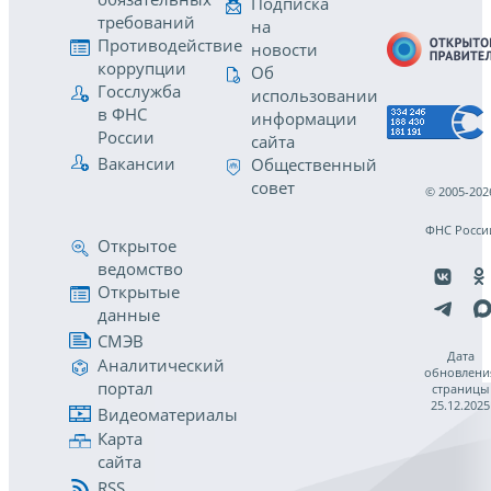
Подписка
требований
на
Противодействие
новости
коррупции
Об
Госслужба
использовании
в ФНС
информации
России
сайта
Вакансии
Общественный
совет
© 2005-202
ФНС Росси
Открытое
ведомство
Открытые
данные
СМЭВ
Дата
Аналитический
обновлени
портал
страницы
25.12.2025
Видеоматериалы
Карта
сайта
RSS