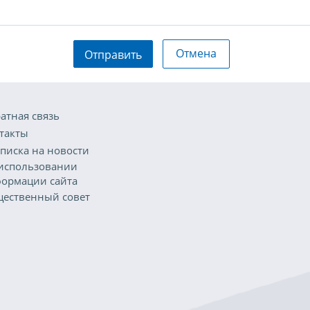
Отмена
Отправить
атная связь
такты
писка на новости
использовании
ормации сайта
ественный совет