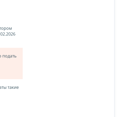
отором
02.2026
о подать
аты такие