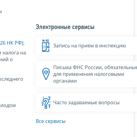
и
Электронные сервисы
226 НК РФ
);
Запись на прием в инспекцию
м налога на
ний о
Письма ФНС России, обязательны
для применения налоговыми
последнего
органами
Часто задаваемые вопросы
ериодом
Все сервисы