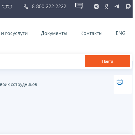
8-800-222-2222
и госуслуги
Документы
Контакты
ENG
Найти
воих сотрудников