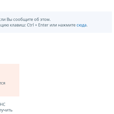
сли Вы сообщите об этом.
цию клавиш: Ctrl + Enter или нажмите
сюда
.
тся
ФНС
лучить