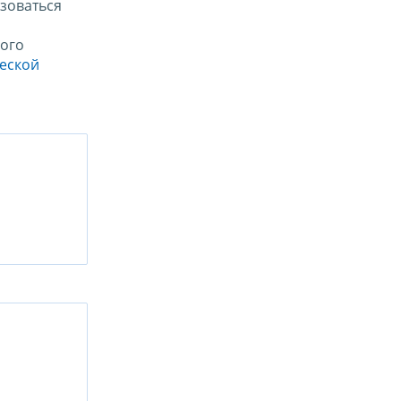
зоваться
ого
ческой