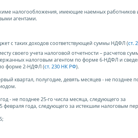
жиме налогообложения, имеющие наемных работников 
выми агентами.
джет с таких доходов соответствующей суммы НДФЛ (
ст. 
есту своего учета налоговой отчетности – расчетов сум
держанных налоговым агентом по форме 6-НДФЛ и сведе
по форме 2-НДФЛ (
ст. 230 НК РФ
).
рвый квартал, полугодие, девять месяцев - не позднее 
иодом.
од - не позднее 25-го числа месяца, следующего за
 25 февраля года, следующего за истекшим налоговым п
5;