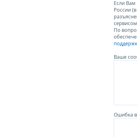
Если Вам
России (
разъясне
сервисо
По вопро
обеспече
поддержк
Ваше соо
Ошибка в 