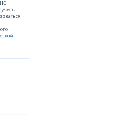
ФНС
лучить
зоваться
ого
ческой