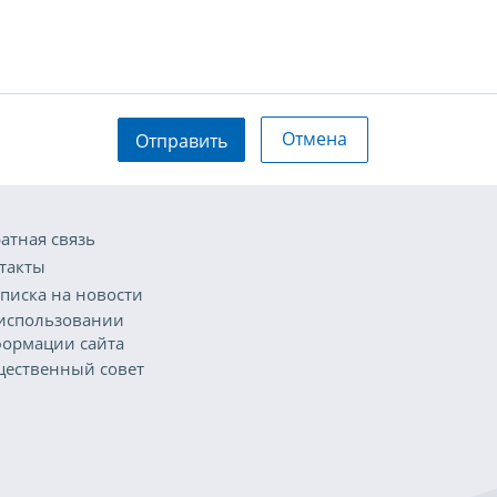
Отмена
Отправить
атная связь
такты
писка на новости
использовании
ормации сайта
ественный совет