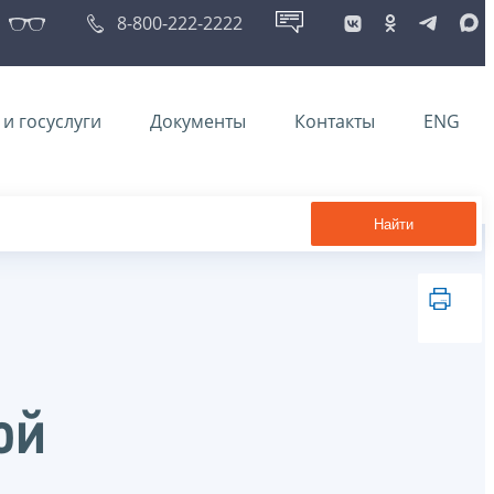
8-800-222-2222
и госуслуги
Документы
Контакты
ENG
Найти
ой