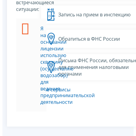
встречающиеся
ситуации:
Запись на прием в инспекцию
Я
на
Обратиться в ФНС России
основании
лицензии
использую
Письма ФНС России, обязатель
скважину
для применения налоговыми
(осуществляю
органами
водозабор)
для
ведения
Все сервисы
предпринимательской
деятельности