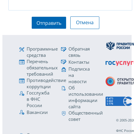
Отмена
Отправить
Программные
Обратная
средства
связь
Перечень
Контакты
обязательных
Подписка
требований
на
Противодействие
новости
коррупции
Об
Госслужба
использовании
в ФНС
информации
России
сайта
Вакансии
Общественный
совет
© 2005-202
ФНС Росси