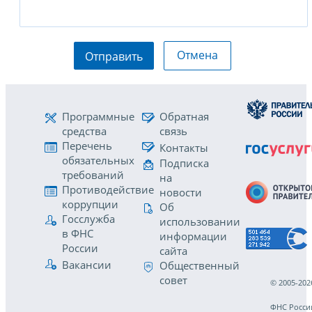
Отмена
Отправить
Программные
Обратная
средства
связь
Перечень
Контакты
обязательных
Подписка
требований
на
Противодействие
новости
коррупции
Об
Госслужба
использовании
в ФНС
информации
России
сайта
Вакансии
Общественный
совет
© 2005-202
ФНС Росси