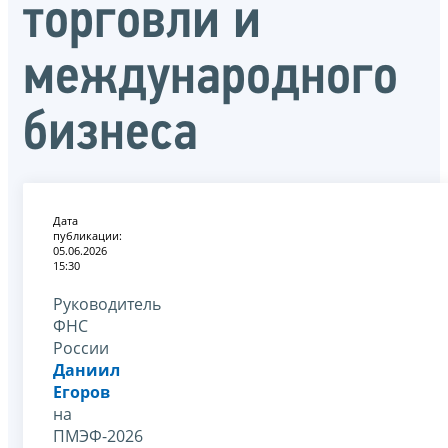
торговли и
международного
бизнеса
Дата
публикации:
05.06.2026
15:30
Руководитель
ФНС
России
Даниил
Егоров
на
ПМЭФ-2026